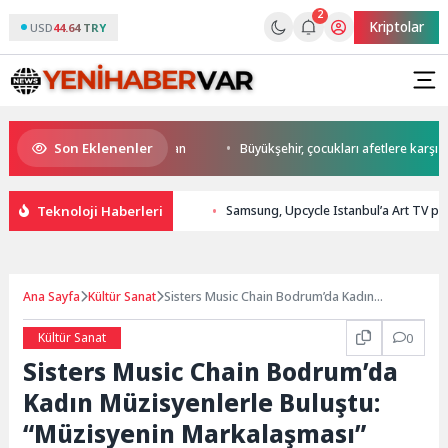
2
Kriptolar
USD
44.64 TRY
Son Eklenenler
start Başkan Büyükakın’dan
Büyükşehir, çocukları afetlere karşı bilinçl
Teknoloji Haberleri
Samsung, Upcycle Istanbul’a Art TV par
Ana Sayfa
Kültür Sanat
Sisters Music Chain Bodrum’da Kadın
Müzisyenlerle Buluştu: “Müzisyenin
Markalaşması” Masaya Yatırıldı
Kültür Sanat
0
Sisters Music Chain Bodrum’da
Kadın Müzisyenlerle Buluştu:
“Müzisyenin Markalaşması”