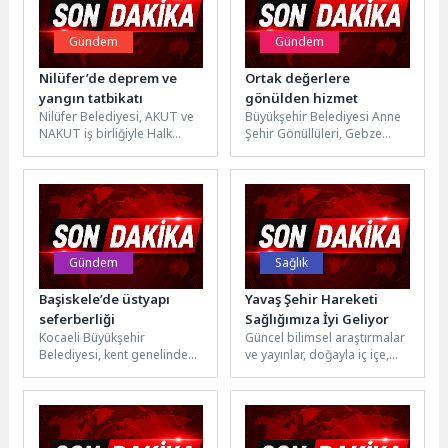
Gündem
Gündem
Nilüfer’de deprem ve
Ortak değerlere
yangın tatbikatı
gönülden hizmet
Nilüfer Belediyesi, AKUT ve
Büyükşehir Belediyesi Anne
NAKUT iş birliğiyle Halk
Şehir Gönüllüleri, Gebze
Evi’nde gerçekleştirdiği
Çoban Mustafa Paşa
kapsamlı tatbikatla afetlere
Camii’nde temizlik ve çevre
karşı hazırlık...
düzenleme çalışması...
Gündem
Sağlık
Başiskele’de üstyapı
Yavaş Şehir Hareketi
seferberliği
Sağlığımıza İyi Geliyor
Kocaeli Büyükşehir
Güncel bilimsel araştırmalar
Belediyesi, kent genelinde
ve yayınlar, doğayla iç içe,
gerçekleştirdiği üstyapı
biyolojik ritme uygun
yatırımlarıyla hem yol
(sirkadiyen ritim) bir
konforunu artırıyor hem de
yaşamın...
trafik...