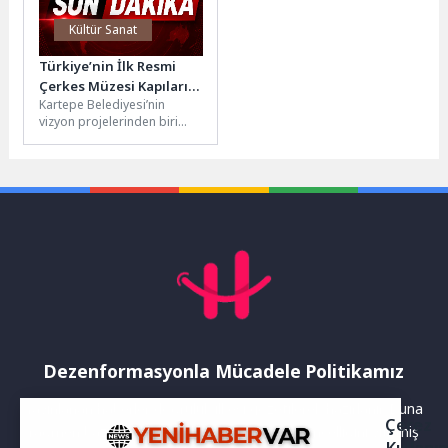
Kültür Sanat
Türkiye’nin İlk Resmi
Çerkes Müzesi Kapılarını
Kartepe Belediyesi’nin
Açıyor
vizyon projelerinden biri
olan ve bölgenin kültürel
zenginliğini taçlandıracak
Özel Çerkes Müzesi
projesinde...
Dezenformasyonla Mücadele Politikamız
Yayınlanan haberler doğruluk ilkesi gözetilerek hazırlanır. Buna
Çerez
rağmen bazı içeriklerde eksik, hatalı veya güncelliğini yitirmiş
Kullanı