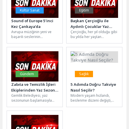
Kültür Sanat
Eğitim
Sound of Europe 5’inci
Başkan Çerçioğlu ile
Kez Çankaya’da
Aydınlı Çocuklar Yaz
Avrupa müziğinin yeni ve
Çerçioğlu, her yıl olduğu gibi
Tatilinde Eğlenirken
başarılı seslerinin
bu yılda her yaştan
Öğrenecek
Türkiye’den müzisyenlerle
vatandaşı ‘Yaz Dönemi
bir araya geldiği Sound of
Etkinlikleri’ ile
Europe Festivali,...
buluşturacak.2025-2026
eğitim ve...
Gündem
Sağlık
Zabıta ve Temizlik İşleri
5 Adımda Doğru Takviye
Ekiplerinden Yaz Sezonu
Nasıl Seçilir?
Gemlik Belediyesi, yaz
Modern yaşam hızlandı,
Denetimi
sezonunun başlamasıyla
beslenme düzeni değişti,
birlikte özellikle sahil
güneşle temas azaldı, yeni
mahallelerinde çevre düzeni,
trend takviyeler ise hayatın
temizlik ve kamu kullanım...
tam...