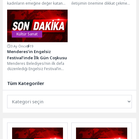
kadınların emeğine değer katan
iletişimin önemine dikkat çekmek
Gece Kermesi, bu kez Gün Batımı
için “Mükemmel Anne Değil,
Konseri’nin coşkusuyla...
Yeterince İyi...
Kültür Sanat
3 Ay Önce
19
Menderes’in Engelsiz
Festival’inde İlk Gün Coşkusu
Menderes Belediyesi’nin ilk defa
düzenlediği Engelsiz Festival’in
birinci günü eğlenceli aktiviteler,
söyleşiler ve gösterilerle geçti....
Tüm Kategoriler