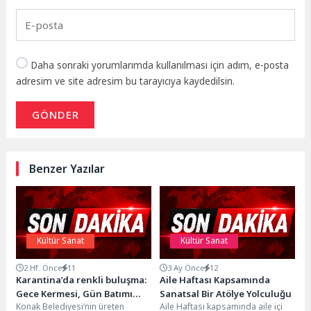
Daha sonraki yorumlarımda kullanılması için adım, e-posta
adresim ve site adresim bu tarayıcıya kaydedilsin.
GÖNDER
Benzer Yazılar
Kültür Sanat
Kültür Sanat
2 Hf. Önce
11
3 Ay Önce
12
Karantina’da renkli buluşma:
Aile Haftası Kapsamında
Gece Kermesi, Gün Batımı
Sanatsal Bir Atölye Yolculuğu
Konak Belediyesi’nin üreten
Aile Haftası kapsamında aile içi
Konseri ile taçlandı