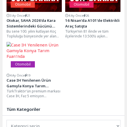
Otomobil
Otomobil
3 Ay Önce
21
4 Ay Önce
26
Otokar, SAHA 2026’da Kara
16 Nisan’da A101’de Elektrikli
Sistemlerindeki Gücünü
Araç Satışta
Bu sene 100. yılını kutlayan Koç
Türkiye’nin 81 ilinde ve tüm
Sergiliyor
Topluluğu bünyesinde yer alan
ilçelerinde 13.500’ü aşkın
Otokar, 5–9 Mayıs tarihleri
marketiyle hizmet veren,
arasında...
1.200’den fazla tedarikçisiyle
perakende...
Otomobil
4 Ay Önce
19
Case IH Yenilenen Ürün
Gamıyla Konya Tarım
TürkTraktör'ün premium markası
Fuarı’nda
Case IH, Faz 5 emisyon
seviyesine sahip son teknoloji
traktörleri, tarımsal ekipmanları...
Tüm Kategoriler