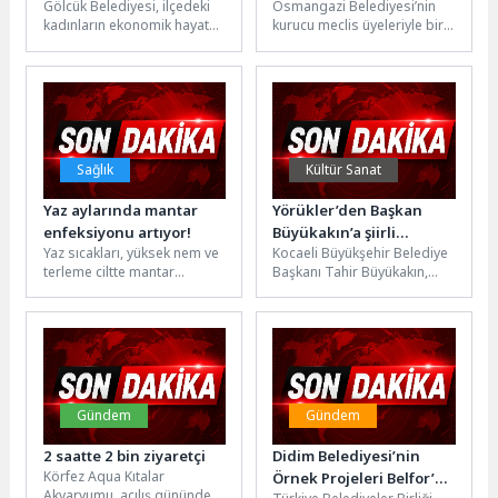
Gölcük Belediyesi, ilçedeki
Osmangazi Belediyesi’nin
Mağazasının Yapımına
Kurucu Meclis Üyeleriyle
kadınların ekonomik hayata
kurucu meclis üyeleriyle bir
Başlandı
Buluştu
katılımını artıracak ve el
araya gelen Osmangazi
emeği ürünlerini kazanca
Belediye Başkanı Erkan
dönüştürecek olan...
Aydın, deneyimin önemine...
Sağlık
Kültür Sanat
Yaz aylarında mantar
Yörükler’den Başkan
enfeksiyonu artıyor!
Büyükakın’a şiirli
Yaz sıcakları, yüksek nem ve
Kocaeli Büyükşehir Belediye
karşılama
terleme ciltte mantar
Başkanı Tahir Büyükakın,
oluşumu riskini artırarak
Kocaeli Yörükleri Çevre
sağlığı tehdit edebiliyor.
Doğayı Koruma Kültür
Özellikle...
Yardımlaşma ve
Dayanışma...
Gündem
Gündem
2 saatte 2 bin ziyaretçi
Didim Belediyesi’nin
Körfez Aqua Kıtalar
Örnek Projeleri Belfor’da
Akvaryumu, açılış gününde