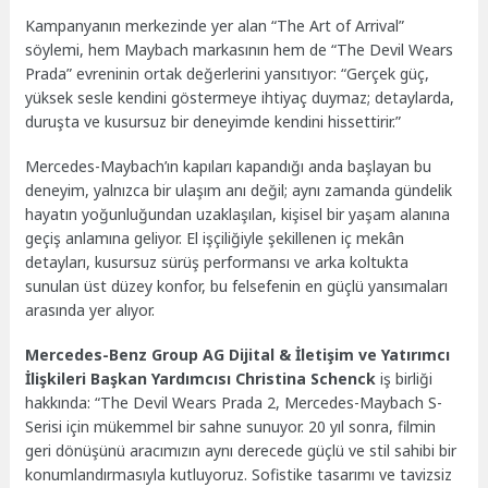
Kampanyanın merkezinde yer alan “The Art of Arrival”
söylemi, hem Maybach markasının hem de “The Devil Wears
Prada” evreninin ortak değerlerini yansıtıyor: “Gerçek güç,
yüksek sesle kendini göstermeye ihtiyaç duymaz; detaylarda,
duruşta ve kusursuz bir deneyimde kendini hissettirir.”
Mercedes-Maybach’ın kapıları kapandığı anda başlayan bu
deneyim, yalnızca bir ulaşım anı değil; aynı zamanda gündelik
hayatın yoğunluğundan uzaklaşılan, kişisel bir yaşam alanına
geçiş anlamına geliyor. El işçiliğiyle şekillenen iç mekân
detayları, kusursuz sürüş performansı ve arka koltukta
sunulan üst düzey konfor, bu felsefenin en güçlü yansımaları
arasında yer alıyor.
Mercedes-Benz Group AG Dijital & İletişim ve Yatırımcı
İlişkileri Başkan Yardımcısı Christina Schenck
iş birliği
hakkında: “The Devil Wears Prada 2, Mercedes-Maybach S-
Serisi için mükemmel bir sahne sunuyor. 20 yıl sonra, filmin
geri dönüşünü aracımızın aynı derecede güçlü ve stil sahibi bir
konumlandırmasıyla kutluyoruz. Sofistike tasarımı ve tavizsiz