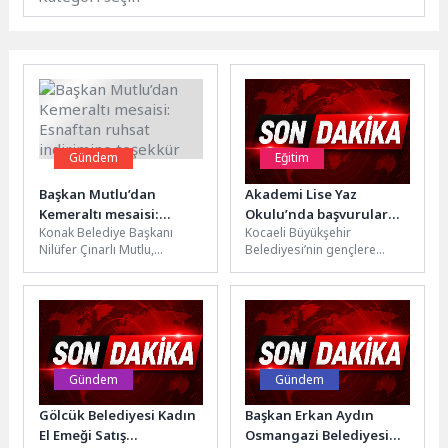
Gündem
Eğitim
Başkan Mutlu’dan
Akademi Lise Yaz
Kemeraltı mesaisi:
Okulu’nda başvurular
Konak Belediye Başkanı
Kocaeli Büyükşehir
Esnaftan ruhsat
sürüyor
Nilüfer Çınarlı Mutlu,
Belediyesi’nin gençlere
indirimine teşekkür
Kemeraltı Çarşısı’nda
yönelik eğitim ve gelişim
gerçekleştirdiği ziyaretlerde
projelerinden biri olan
esnafla bir araya geldi.
Akademi Lise Yaz Okulu...
Ruhsat...
Gündem
Gündem
Gölcük Belediyesi Kadın
Başkan Erkan Aydın
El Emeği Satış
Osmangazi Belediyesi