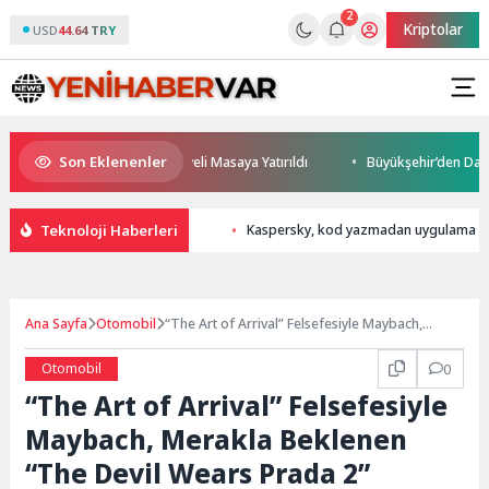
2
Kriptolar
USD
44.64 TRY
Son Eklenenler
leceği ve Yatırım Potansiyeli Masaya Yatırıldı
Büyükşehir’den Darıca’y
Teknoloji Haberleri
Kaspersky, kod yazmadan uygulama geli
Ana Sayfa
Otomobil
“The Art of Arrival” Felsefesiyle Maybach,
Merakla Beklenen “The Devil Wears Prada 2”
Filmine İkonik Bir Giriş Yapıyor
Otomobil
0
“The Art of Arrival” Felsefesiyle
Maybach, Merakla Beklenen
“The Devil Wears Prada 2”