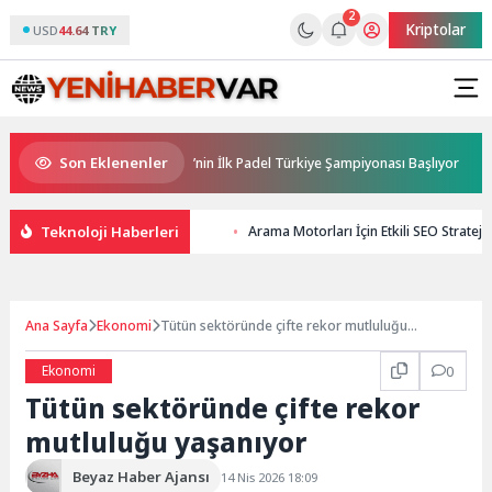
2
Kriptolar
USD
44.64 TRY
Son Eklenenler
Sponsorluğunda Türkiye’nin İlk Padel Türkiye Şampiyonası Başlıyor
A
Teknoloji Haberleri
Arama Motorları İçin Etkili SEO Strateji
Ana Sayfa
Ekonomi
Tütün sektöründe çifte rekor mutluluğu
yaşanıyor
Ekonomi
0
Tütün sektöründe çifte rekor
mutluluğu yaşanıyor
Beyaz Haber Ajansı
14 Nis 2026 18:09