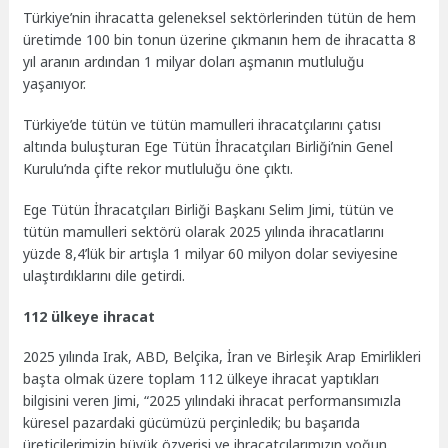
Türkiye’nin ihracatta geleneksel sektörlerinden tütün de hem
üretimde 100 bin tonun üzerine çıkmanın hem de ihracatta 8
yıl aranın ardından 1 milyar doları aşmanın mutluluğu
yaşanıyor.
Türkiye’de tütün ve tütün mamulleri ihracatçılarını çatısı
altında buluşturan Ege Tütün İhracatçıları Birliği’nin Genel
Kurulu’nda çifte rekor mutluluğu öne çıktı.
Ege Tütün İhracatçıları Birliği Başkanı Selim Jimi, tütün ve
tütün mamulleri sektörü olarak 2025 yılında ihracatlarını
yüzde 8,4’lük bir artışla 1 milyar 60 milyon dolar seviyesine
ulaştırdıklarını dile getirdi.
112 ülkeye ihracat
2025 yılında Irak, ABD, Belçika, İran ve Birleşik Arap Emirlikleri
başta olmak üzere toplam 112 ülkeye ihracat yaptıkları
bilgisini veren Jimi, “2025 yılındaki ihracat performansımızla
küresel pazardaki gücümüzü perçinledik; bu başarıda
üreticilerimizin büyük özverisi ve ihracatçılarımızın yoğun