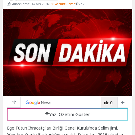
Güncelleme: 14 Nis 2026
18 Görüntüleme
5 dk.
0
Yazı Özetini Göster
Ege Tütün İhracatçıları Birliği Genel Kurulu’nda Selim Jimi,
Yönetim Kurulu Başkanlığına seçildi. Selim Jimi 2016 yılından