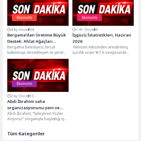
Ekonomi
Ekonomi
4 Ay Önce
24
1 Hf. Önce
9
Bergama’dan Üretime Büyük
İşgücü İstatistikleri, Haziran
Destek: Ahlat Ağaçları
2026
Bergama Belediyesi, kırsal
Mevsim etkisinden arındırılmış
Aşılandı, Binlerce Fidan
kalkınmayı destekleyen ve yerel
işsizlik oranı %7,6 seviyesinde
Dağıtıldı
üretimi güçlendiren çalışmalara
gerçekleştiHanehalkı İşgücü
hız kesmeden devam ediyor. Bu...
Araştırması sonuçlarına göre; 15
ve daha...
Ekonomi
2 Ay Önce
15
Abdi İbrahim saha
organizasyonunu yeni ve
Abdi İbrahim, “İyileştiren Yüzler
genç yeteneklerle
Arıyoruz” sloganıyla başlattığı işe
güçlendiriyor
alım süreci kapsamında saha
organizasyonunu yeni
Tüm Kategoriler
yeteneklerle...