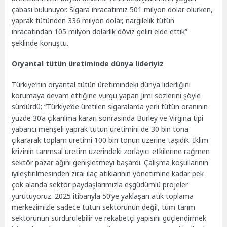
çabası bulunuyor. Sigara ihracatımız 501 milyon dolar olurken,
yaprak tütünden 336 milyon dolar, nargilelik tütün
ihracatından 105 milyon dolarlık döviz geliri elde ettik”
şeklinde konuştu.
Oryantal tütün üretiminde dünya lideriyiz
Türkiye’nin oryantal tütün üretimindeki dünya liderliğini
korumaya devam ettiğine vurgu yapan Jimi sözlerini şöyle
sürdürdü; “Türkiye’de üretilen sigaralarda yerli tütün oranının
yüzde 30’a çıkarılma kararı sonrasında Burley ve Virgina tipi
yabancı menşeli yaprak tütün üretimini de 30 bin tona
çıkararak toplam üretimi 100 bin tonun üzerine taşıdık. İklim
krizinin tarımsal üretim üzerindeki zorlayıcı etkilerine rağmen
sektör pazar ağını genişletmeyi başardı. Çalışma koşullarının
iyileştirilmesinden zirai ilaç atıklarının yönetimine kadar pek
çok alanda sektör paydaşlarımızla eşgüdümlü projeler
yürütüyoruz. 2025 itibarıyla 50’ye yaklaşan atık toplama
merkezimizle sadece tütün sektörünün değil, tüm tarım
sektörünün sürdürülebilir ve rekabetçi yapısını güçlendirmek