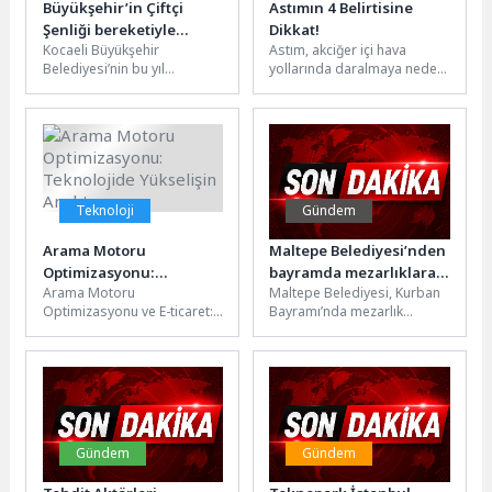
Büyükşehir’in Çiftçi
Astımın 4 Belirtisine
Şenliği bereketiyle
Dikkat!
Kocaeli Büyükşehir
Astım, akciğer içi hava
kutlandı
Belediyesi’nin bu yıl
yollarında daralmaya neden
11’incisini düzenlediği “Çiftçi
olan, ataklarla seyreden
Şenliği”, Kocaeli Büyükşehir
kronik bir solunum yolu
Belediye Başkanı Tahir
hastalığı...
Büyükakın’ın...
Teknoloji
Gündem
Arama Motoru
Maltepe Belediyesi’nden
Optimizasyonu:
bayramda mezarlıklara
Arama Motoru
Maltepe Belediyesi, Kurban
Teknolojide Yükselişin
ücretsiz ulaşım
Optimizasyonu ve E-ticaret:
Bayramı’nda mezarlık
Anahtarı
Başarı İçin İpuçları E-ticaret
ziyareti yapacak vatandaşlar
sitenizin başarılı olması için
için Arife Günü ve bayramın
arama motoru...
birinci günü...
Gündem
Gündem