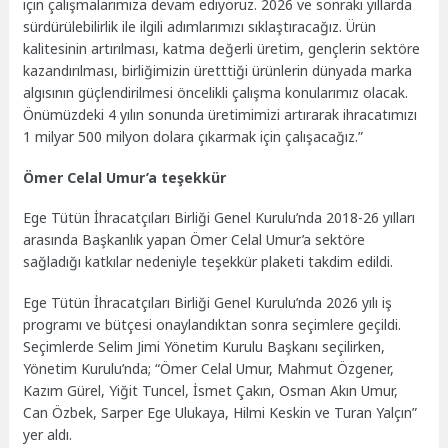
için çalışmalarımıza devam ediyoruz. 2026 ve sonraki yıllarda
sürdürülebilirlik ile ilgili adımlarımızı sıklaştıracağız. Ürün
kalitesinin artırılması, katma değerli üretim, gençlerin sektöre
kazandırılması, birliğimizin üretttiği ürünlerin dünyada marka
algısının güçlendirilmesi öncelikli çalışma konularımız olacak.
Önümüzdeki 4 yılın sonunda üretimimizi artırarak ihracatımızı
1 milyar 500 milyon dolara çıkarmak için çalışacağız.”
Ömer Celal Umur’a teşekkür
Ege Tütün İhracatçıları Birliği Genel Kurulu’nda 2018-26 yılları
arasında Başkanlık yapan Ömer Celal Umur’a sektöre
sağladığı katkılar nedeniyle teşekkür plaketi takdim edildi.
Ege Tütün İhracatçıları Birliği Genel Kurulu’nda 2026 yılı iş
programı ve bütçesi onaylandıktan sonra seçimlere geçildi.
Seçimlerde Selim Jimi Yönetim Kurulu Başkanı seçilirken,
Yönetim Kurulu’nda; “Ömer Celal Umur, Mahmut Özgener,
Kazım Gürel, Yiğit Tuncel, İsmet Çakın, Osman Akın Umur,
Can Özbek, Sarper Ege Ulukaya, Hilmi Keskin ve Turan Yalçın”
yer aldı.