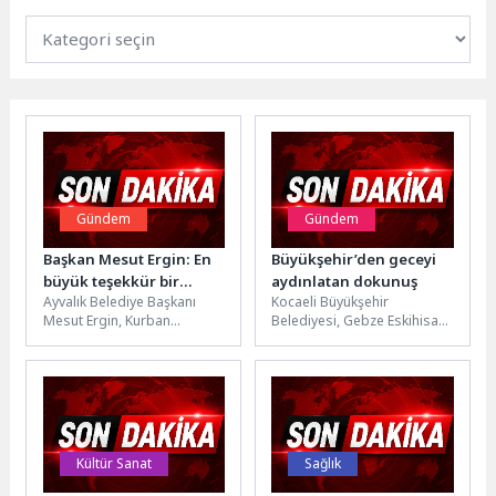
Gündem
Gündem
Başkan Mesut Ergin: En
Büyükşehir’den geceyi
büyük teşekkür bir
aydınlatan dokunuş
Ayvalık Belediye Başkanı
Kocaeli Büyükşehir
milyon misafire hizmet
Mesut Ergin, Kurban
Belediyesi, Gebze Eskihisar
veren çalışanlara
Bayramı tatili boyunca görev
Feribot Yolu Alt Geçidi’nde
yapan belediye çalışanlarına
kapsamlı bir çalışma
teşekkür ederek,...
gerçekleştiriyor. Çalışmalar
kapsamında...
Kültür Sanat
Sağlık