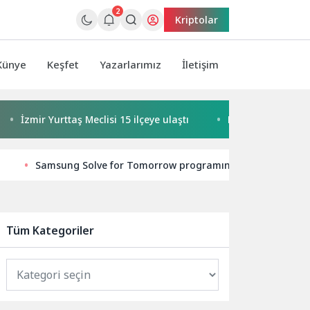
2
Kriptolar
Künye
Keşfet
Yazarlarımız
İletişim
Yurttaş Meclisi 15 ilçeye ulaştı
Buca’da kadınlar buluşuyor
Samsung Solve for Tomorrow programının yeni dönem ba
Tüm Kategoriler