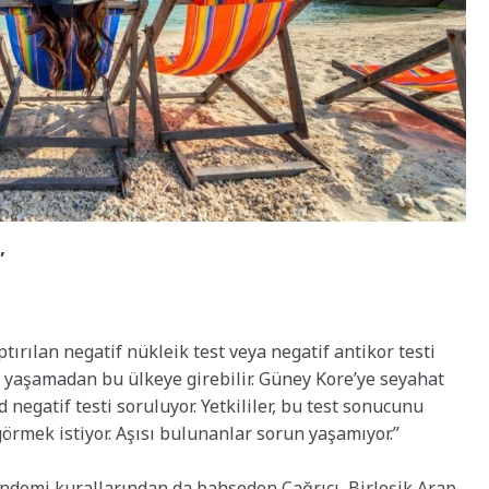
”
ptırılan negatif nükleik test veya negatif antikor testi
un yaşamadan bu ülkeye girebilir. Güney Kore’ye seyahat
d negatif testi soruluyor. Yetkililer, bu test sonucunu
görmek istiyor. Aşısı bulunanlar sorun yaşamıyor.”
andemi kurallarından da bahseden Çağrıcı, Birleşik Arap