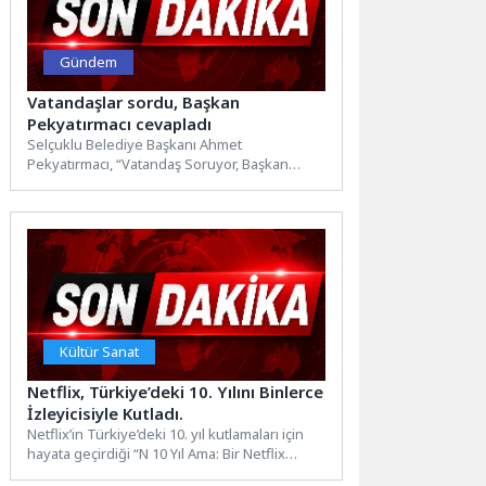
Gündem
Vatandaşlar sordu, Başkan
Pekyatırmacı cevapladı
Selçuklu Belediye Başkanı Ahmet
Pekyatırmacı, “Vatandaş Soruyor, Başkan
Cevaplıyor” programı çerçevesinde Kosova
Mahallesi’nde vatandaşlarla bir...
Kültür Sanat
Netflix, Türkiye’deki 10. Yılını Binlerce
İzleyicisiyle Kutladı.
Netflix’in Türkiye’deki 10. yıl kutlamaları için
hayata geçirdiği “N 10 Yıl Ama: Bir Netflix
Festivali”, İzmir...