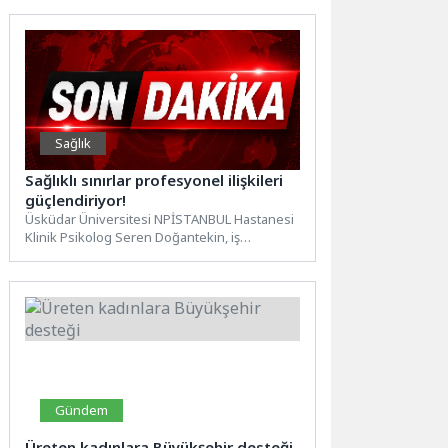
Sağlık
Sağlıklı sınırlar profesyonel ilişkileri
güçlendiriyor!
Üsküdar Üniversitesi NPİSTANBUL Hastanesi
Klinik Psikolog Seren Doğantekin, iş
yaşamında sağlıklı sınırlar koyabilmenin,
doğru şekilde...
Gündem
Üreten kadınlara Büyükşehir desteği