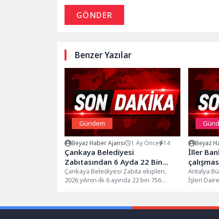
GÖNDER
Benzer Yazılar
Gündem
Gün
Beyaz Haber Ajansı
1 Ay Önce
14
Beyaz Ha
Çankaya Belediyesi
İller Ba
Zabıtasından 6 Ayda 22 Bin
çalışmas
Denetim
Çankaya Belediyesi Zabıta ekipleri,
Antalya Bü
2026 yılının ilk 6 ayında 22 bin 756
İşleri Dair
noktada denetim gerçekleştirdi.
Kavşağı’nı
Vatandaşlardan...
Bulvarı ist