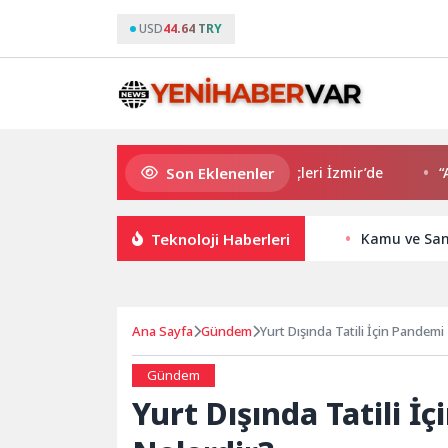
USD
44.64 TRY
Son Eklenenler
Avrupa Drama Buluşmaları gençleri İzmir’de
“Aşk Tesadü
Teknoloji Haberleri
Kamu ve Sana
Ana Sayfa
Gündem
Yurt Dışında Tatili İçin Pandemi 
Gündem
Yurt Dışında Tatili İ