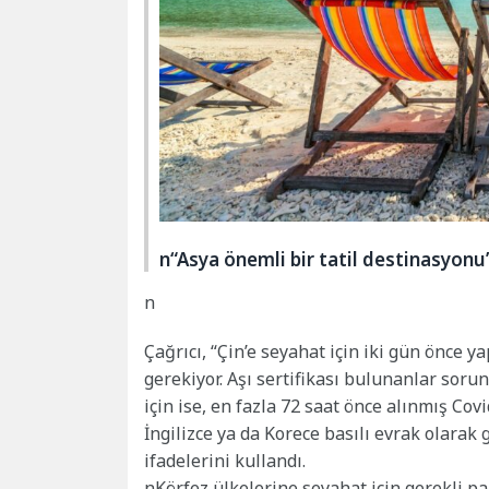
n“Asya önemli bir tatil destinasyonu
n
Çağrıcı, “Çin’e seyahat için iki gün önce ya
gerekiyor. Aşı sertifikası bulunanlar sor
için ise, en fazla 72 saat önce alınmış Covi
İngilizce ya da Korece basılı evrak olarak 
ifadelerini kullandı.
nKörfez ülkelerine seyahat için gerekli p