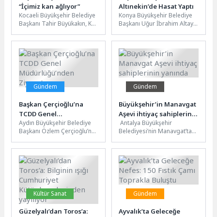
“İçimiz kan ağlıyor”
Altınekin’de Hasat Yaptı
Kocaeli Büyükşehir Belediye
Konya Büyükşehir Belediye
Başkanı Tahir Büyükakın, KO-
Başkanı Uğur İbrahim Altay,
MEK Darıca Yıl Sonu
Altınekin’de buğday hasadı
Sergisi’nin açılışında yaptığı
yapan çiftçilerle bir araya
konuşmada son...
gelerek,...
Gündem
Gündem
Başkan Çerçioğlu’na
Büyükşehir’in Manavgat
TCDD Genel
Aşevi ihtiyaç sahiplerinin
Aydın Büyükşehir Belediye
Antalya Büyükşehir
Müdürlüğü’nden Ziyaret
yanında
Başkanı Özlem Çerçioğlu’nu,
Belediyesi’nin Manavgat’ta
Türkiye Cumhuriyeti Devlet
hizmet veren aşevi, ihtiyaç
Demiryolları Taşımacılık A.Ş.
sahibi vatandaşları her gün
Genel Müdür Yardımcısı...
üç çeşit sıcak...
Kültür Sanat
Gündem
Güzelyalı’dan Toros’a:
Ayvalık’ta Geleceğe