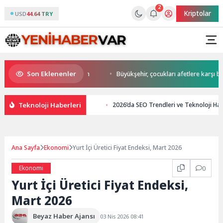
2
Kriptolar
USD
44.64 TRY
Son Eklenenler
start Başkan Büyükakın’dan
Büyükşehir, çocukları afetlere karşı bilinçl
Teknoloji Haberleri
2026’da SEO Trendleri ve Teknoloji Hab
Ana Sayfa
Ekonomi
Yurt İçi Üretici Fiyat Endeksi, Mart 2026
Ekonomi
0
Yurt İçi Üretici Fiyat Endeksi,
Mart 2026
Beyaz Haber Ajansı
03 Nis 2026 08:41