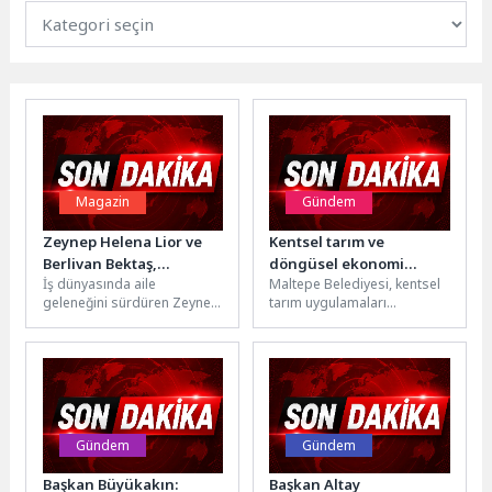
Magazin
Gündem
Zeynep Helena Lior ve
Kentsel tarım ve
Berlivan Bektaş,
döngüsel ekonomi
İş dünyasında aile
Maltepe Belediyesi, kentsel
Konstantinos Argiros
uygulamaları Maltepe’de
geleneğini sürdüren Zeynep
tarım uygulamaları
Konserinde Objektiflere
konuşuldu
Helena Lior ile televizyon
çalıştayına ev sahipliği yaptı.
Yansıdı
sektörünün başarılı
Etkinliğe Türkiye, Romanya
isimlerinden Berlivan
ve İspanya’dan katılan...
Bektaş,...
Gündem
Gündem
Başkan Büyükakın:
Başkan Altay