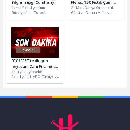
Bilginin ışığı Cumhuriyet
Nefes: 150 Fıstık Çamı
Konak Belediyesi’nin
21 Mart Dünya Ormancılık
Kütüphanelerinden
Toprakla Buluştu
Güzelyalı’dan Toros’a
Günü ve Orman Haftası
yayılıyor
uzanan bir bilgi ağı
etkinlikleri kapsamında
oluşturan Cumhuriyet
Ayvalık’ta anlamlı bir
Kütüphaneleri, bir yıl gibi
ağaçlandırma çalışması...
kısa...
Teknoloji
DIGIFEST’te ilk gün
heyecanı Cam Piramit’te
Antalya Büyükşehir
başladı
Belediyesi, HADO Türkiye ve
Teknospor A.Ş iş birliği ile
bu yıl ilk kez...