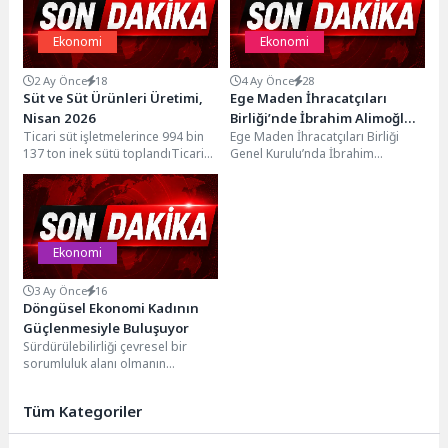
Ekonomi
Ekonomi
2 Ay Önce
18
4 Ay Önce
28
Süt ve Süt Ürünleri Üretimi,
Ege Maden İhracatçıları
Nisan 2026
Birliği’nde İbrahim Alimoğlu
Ticari süt işletmelerince 994 bin
Ege Maden İhracatçıları Birliği
ikinci kez başkan seçildi
137 ton inek sütü toplandıTicari
Genel Kurulu’nda İbrahim
süt işletmeleri tarafından
Alimoğlu güven tazeleyerek ikinci
toplanan inek...
kez Başkan seçildi. İbrahim...
Ekonomi
3 Ay Önce
16
Döngüsel Ekonomi Kadının
Güçlenmesiyle Buluşuyor
Sürdürülebilirliği çevresel bir
sorumluluk alanı olmanın
ötesinde iş yapış biçimlerini ve
değer yaratma modelini
Tüm Kategoriler
şekillendiren...