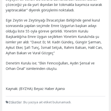
çözeceğiz ya da yurt dışından bir tokmakla başımıza vurarak
yaptıracaklar” diyerek görüşlerini noktaladı.
Ege Zeytin ve Zeytinyağı İhracatçıları Birliği’nde genel kurul
sonrasında yapılan seçimde Emre Uygun’un başkan adayı
olduğu liste 55 oyla göreve getirildi. Yönetim Kurulu
Başkanlığı’na Emre Uygun seçilirken Yönetim Kurulu’nda şu
isimler yer aldı: “Davut Er, M. Kadri Gündeş, Güngör Şarman,
Aykut Eker, Şafi Tunç, İsmail Selçuk, Rahmi Balsarı, Halil Can,
Ayhan Bakan ve Vural Gözgeç”
Denetim Kurulu ise; “Ekin Fırıncıoğulları, Aydın Şensal ve
Orhan Önal” isimlerinden oluştu.
Kaynak: (BYZHA) Beyaz Haber Ajansı
Etiketler :
Bu yazıya ait etiket bulunamadı.