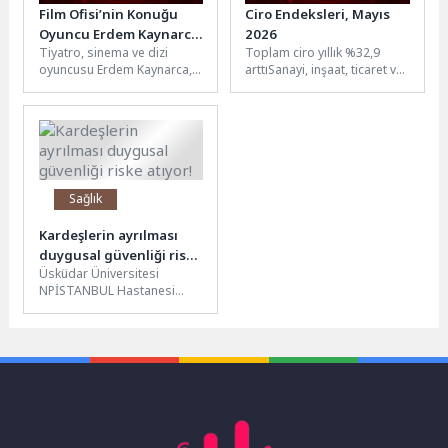
Film Ofisi’nin Konuğu
Ciro Endeksleri, Mayıs
Oyuncu Erdem Kaynarca
2026
Tiyatro, sinema ve dizi
Toplam ciro yıllık %32,9
Oldu
oyuncusu Erdem Kaynarca,
arttıSanayi, inşaat, ticaret ve
Küçükçekmece Belediyesi
hizmet sektörleri
Film Ofisi’nin düzenlediği
toplamında ciro endeksi
Oyunculuk Üzerine
(2021=100), 2026...
Söyleşiye...
Sağlık
Kardeşlerin ayrılması
duygusal güvenliği riske
Üsküdar Üniversitesi
atıyor!
NPİSTANBUL Hastanesi
Klinik Psikolog Tuğçe Tunçel,
10 Nisan Uluslararası
Kardeşler Günü kapsamında
boşanma...