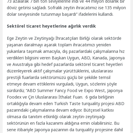
73 azalarak 7 bin ton seviyelerine indi ve 44 milyon dolarlık bir
döviz getirisi sağladı. Sofralık zeytin ihracatımız ise 135 milyon
dolar seviyesinde tutunmayı başardı” ifadelerini kullandı.
Sektörel ticaret heyetlerine ağırlık verdik
Ege Zeytin ve Zeytinyağı İhracatçıları Birliği olarak sektörde
yaşanan daralmayı aşarak toplam ihracatımızı yeniden
yukarılara taşımak amacıyla, dış pazarlardaki çalışmalarına hız
verdikleri bilgisini veren Başkan Uygun, ABD, Kanada, Japonya
ve Avustralya gibi hedef pazarlarda sektörel ticaret heyetleri
düzenleyerek aktif çalışmalar yürüttüklerini, uluslararası
prestijli fuarlarda sektörümüzü güçlü bir şekilde temsil
etmeye devam ettiklerini vurguladı, Uygun, sözlerini şöyle
sürdürdü; “ABD Summer Fancy Food ve Expo West, Japonya
Foodex ve Çin Uluslararası İthalat Fuarı. 6 gıda birliğinin
ortaklığıyla devam eden Turkish Taste turquality projesi ABD
pazarındaki çalışmalarına devam ediyor. Bütçesel katkısı
olmasa da tanıtım etkinliği olarak zeytin-zeytinyağı
sektörünün en fazla kazanımı aldığına emin olabilirsiniz. Bu
sene itibariyle Japonya pazarının da turquality projesine dahil