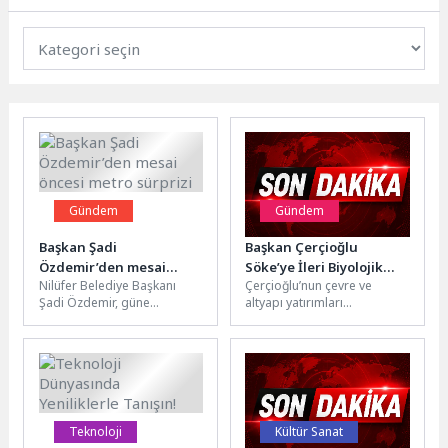
Gündem
Gündem
Başkan Şadi
Başkan Çerçioğlu
Özdemir’den mesai
Söke’ye İleri Biyolojik
Nilüfer Belediye Başkanı
Çerçioğlu’nun çevre ve
öncesi metro sürprizi
Atık Su Arıtma Tesisi
Şadi Özdemir, güne
altyapı yatırımları
Kazandırıyor
BursaRay’da vatandaşlarla
kapsamında, ASKİ
yolculuk yaparak başladı.
tarafından Söke ilçesine
Sabahın erken saatlerinde
kazandırılacak olan İleri
öğrenciler...
Biyolojik Atık...
Teknoloji
Kültür Sanat