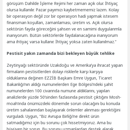
görüşüm Dahilde İşleme Rejimi her zaman açık olur. İhtiyaç
olursa kullanılır. Pazar payımızı kaybetmememiz lazım. Kolay
bir operasyon değil zor bir operasyon hadi yapmak istesem
finansman koşulları, zamanlaması, üretim vs. Açık olursa
sektörün fayda göreceğini şahsen ve en samimi duygularımla
inanıyorum. Bütün sektörlerde faydalanacağına inanıyorum
ama ihtiyaç varsa kullanır. İhtiyaç yoksa zaten kullanılmaz.”
Pestisit yakın zamanda bizi bekleyen büyük tehlike
Zeytinyağı sektöründe Uzakdoğu ve Amerika’ya ihracat yapan
firmaların pestisitlerden dolayı risklerle karşı karşıya
olduklarına değinen EZZİB Başkanı Emre Uygun, Ticaret
Bakanlığı’nın aldığı numunelerden Ege Bölgesi’ndeki şahit
numunelerden 100 civarında numune aldıklarını, yapılan
analizlerde yüzde 50’sinden fazlasında pestisit çıktığını Mosh-
moah’ında önümüzdeki dönemde sorun olacağını bu konuda
üretim sahalarından başlayarak önlemler alınması gerektiğini
vurguladı. Uygun, “Biz Avrupa Birliği’ne direkt ürün
satmadığımız için bu sorunu çok hissetmiyoruz. Ama bu
büyüyen bir sorun. Bu sorunu uzmanlardan destek alarak