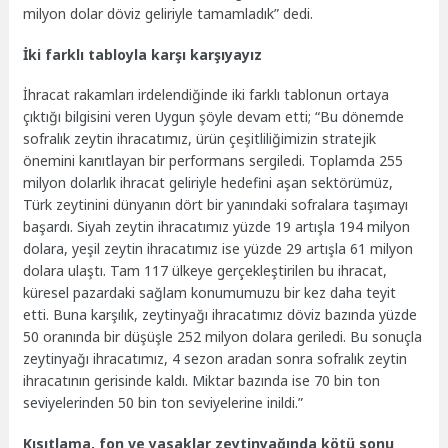
milyon dolar döviz geliriyle tamamladık” dedi.
İki farklı tabloyla karşı karşıyayız
İhracat rakamları irdelendiğinde iki farklı tablonun ortaya
çıktığı bilgisini veren Uygun şöyle devam etti; “Bu dönemde
sofralık zeytin ihracatımız, ürün çeşitliliğimizin stratejik
önemini kanıtlayan bir performans sergiledi. Toplamda 255
milyon dolarlık ihracat geliriyle hedefini aşan sektörümüz,
Türk zeytinini dünyanın dört bir yanındaki sofralara taşımayı
başardı. Siyah zeytin ihracatımız yüzde 19 artışla 194 milyon
dolara, yeşil zeytin ihracatımız ise yüzde 29 artışla 61 milyon
dolara ulaştı. Tam 117 ülkeye gerçekleştirilen bu ihracat,
küresel pazardaki sağlam konumumuzu bir kez daha teyit
etti. Buna karşılık, zeytinyağı ihracatımız döviz bazında yüzde
50 oranında bir düşüşle 252 milyon dolara geriledi. Bu sonuçla
zeytinyağı ihracatımız, 4 sezon aradan sonra sofralık zeytin
ihracatının gerisinde kaldı. Miktar bazında ise 70 bin ton
seviyelerinden 50 bin ton seviyelerine inildi.”
Kısıtlama, fon ve yasaklar zeytinyağında kötü sonu