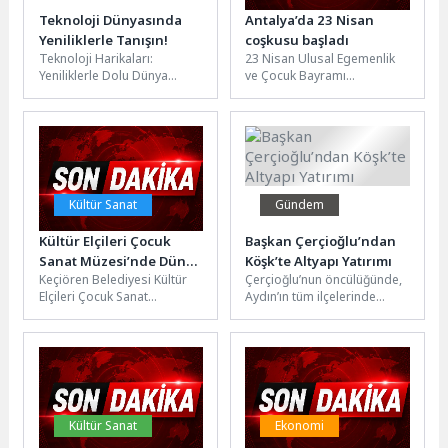
Teknoloji Dünyasında
Antalya’da 23 Nisan
Yeniliklerle Tanışın!
coşkusu başladı
Teknoloji Harikaları:
23 Nisan Ulusal Egemenlik
Yeniliklerle Dolu Dünya
ve Çocuk Bayramı
Yapay Zeka ile Tanışın Yapay
kapsamında Antalya
zeka, günümüzde
Büyükşehir Belediyesi
teknolojinin en önemli...
tarafından organize edilen
“23...
Kültür Sanat
Gündem
Kültür Elçileri Çocuk
Başkan Çerçioğlu’ndan
Sanat Müzesi’nde Dünya
Köşk’te Altyapı Yatırımı
Keçiören Belediyesi Kültür
Çerçioğlu’nun öncülüğünde,
Sanat Günü Coşkusu
Elçileri Çocuk Sanat
Aydın’ın tüm ilçelerinde
Müzesi, 15 Nisan Dünya
sürdürülen altyapı yatırımları
Sanat Günü kapsamında
hız kesmeden devam ediyor.
anlamlı ve eğlenceli bir...
Aydın Büyükşehir
Belediyesi...
Kültür Sanat
Ekonomi