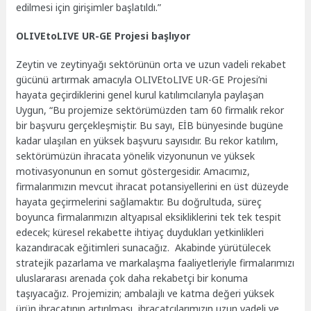
edilmesi için girişimler başlatıldı.”
OLIVEtoLIVE UR-GE Projesi başlıyor
Zeytin ve zeytinyağı sektörünün orta ve uzun vadeli rekabet
gücünü artırmak amacıyla OLIVEtoLIVE UR-GE Projesi’ni
hayata geçirdiklerini genel kurul katılımcılarıyla paylaşan
Uygun, “Bu projemize sektörümüzden tam 60 firmalık rekor
bir başvuru gerçekleşmiştir. Bu sayı, EİB bünyesinde bugüne
kadar ulaşılan en yüksek başvuru sayısıdır. Bu rekor katılım,
sektörümüzün ihracata yönelik vizyonunun ve yüksek
motivasyonunun en somut göstergesidir. Amacımız,
firmalarımızın mevcut ihracat potansiyellerini en üst düzeyde
hayata geçirmelerini sağlamaktır. Bu doğrultuda, süreç
boyunca firmalarımızın altyapısal eksikliklerini tek tek tespit
edecek; küresel rekabette ihtiyaç duydukları yetkinlikleri
kazandıracak eğitimleri sunacağız. Akabinde yürütülecek
stratejik pazarlama ve markalaşma faaliyetleriyle firmalarımızı
uluslararası arenada çok daha rekabetçi bir konuma
taşıyacağız. Projemizin; ambalajlı ve katma değeri yüksek
ürün ihracatının artırılması, ihracatçılarımızın uzun vadeli ve