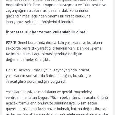
öngörülebilir bir ihracat yapısına kavuşması ve Türk zeytin ve
zeytinyağının uluslararası pazarlardaki konumunun
güçlendirilmesi açısından önemli bir fırsat olduğuna
inanıyoruz” şeklinde görüşlerini dillendirdi.
İhracatta DİR her zaman kullanılabilir olmalı
EZZİB Genel Kurulu’nda ihracattaki yasakların ve kotaların
sektörde belirsizlik yarattığı dillendirilirken, Dahilde İşleme
Rejimi’nin sürekli açık olması gerektiğine ilişkin
değerlendirmeler öne çıktı.
EZZİB Başkanı Emre Uygun, zeytinyağında ihracat
yasaklarının son yıllarda 3 defa geldiğini, bu süreçte
ihracatçılara sorulmadığını vurguladı.
Yasaklara sessiz kalmadıklarını ve gerekli mücadeleyi
verdiklerini anlatan Uygun, “Bizim beklentimiz ihracatın önünü
açacak formüllerin önümüze sunulmasıydı. Bizim zaten
gayretlerimiz daha fazla pazar bulmak, katma değerli ihracatı
arttırmak. Yasak kalksın diye bir mücadele yapmak ihracatçılar