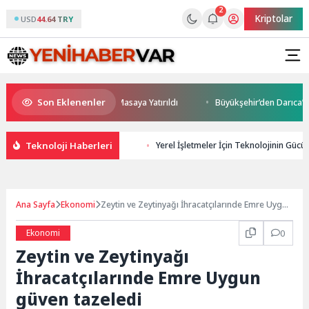
2
Kriptolar
USD
44.64 TRY
Son Eklenenler
 ve Yatırım Potansiyeli Masaya Yatırıldı
Büyükşehir’den Darıca’ya mod
Teknoloji Haberleri
Yerel İşletmeler İçin Teknolojinin Gücü: 
Ana Sayfa
Ekonomi
Zeytin ve Zeytinyağı İhracatçılarınde Emre Uygun
güven tazeledi
Ekonomi
0
Zeytin ve Zeytinyağı
İhracatçılarınde Emre Uygun
güven tazeledi