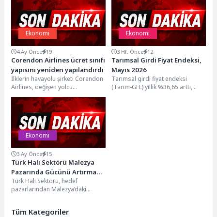
Ekonomi
Ekonomi
4 Ay Önce
19
3 Hf. Önce
12
Corendon Airlines ücret sınıfı
Tarımsal Girdi Fiyat Endeksi,
yapısını yeniden yapılandırdı
Mayıs 2026
İlklerin havayolu şirketi Corendon
Tarımsal girdi fiyat endeksi
Airlines, değişen yolcu
(Tarım-GFE) yıllık %36,65 arttı,
segmentasyonu ve seyahat
aylık %0,44 arttıTarım-GFE'de
tercihleri doğrultusunda ücret
(2020=100), 2026 yılı Mayıs...
sınıfı yapısını...
Ekonomi
3 Ay Önce
15
Türk Halı Sektörü Malezya
Pazarında Gücünü Artırmaya
Türk Halı Sektörü, hedef
Gidiyor
pazarlarından Malezya’daki
konumunu güçlendirmek için 11-
14 Mayıs 2026 tarihleri arasında
Tüm Kategoriler
“Malezya...