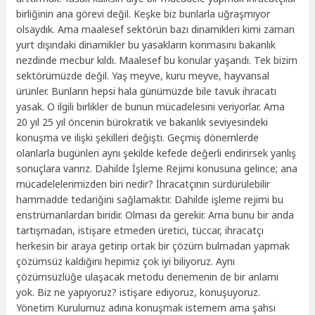
birliğinin ana görevi değil. Keşke biz bunlarla uğraşmıyor
olsaydık. Ama maalesef sektörün bazı dinamikleri kimi zaman
yurt dışındaki dinamikler bu yasakların konmasını bakanlık
nezdinde mecbur kıldı. Maalesef bu konular yaşandı. Tek bizim
sektörümüzde değil. Yaş meyve, kuru meyve, hayvansal
ürünler. Bunların hepsi hala günümüzde bile tavuk ihracatı
yasak. O ilgili birlikler de bunun mücadelesini veriyorlar. Ama
20 yıl 25 yıl öncenin bürokratik ve bakanlık seviyesindeki
konuşma ve ilişki şekilleri değişti. Geçmiş dönemlerde
olanlarla bugünleri aynı şekilde kefede değerli endirirsek yanlış
sonuçlara varırız. Dahilde İşleme Rejimi konusuna gelince; ana
mücadelelerimizden biri nedir? İhracatçının sürdürülebilir
hammadde tedariğini sağlamaktır. Dahilde işleme rejimi bu
enstrümanlardan biridir. Olması da gerekir. Ama bunu bir anda
tartışmadan, istişare etmeden üretici, tüccar, ihracatçı
herkesin bir araya getirip ortak bir çözüm bulmadan yapmak
çözümsüz kaldığını hepimiz çok iyi biliyoruz. Aynı
çözümsüzlüğe ulaşacak metodu denemenin de bir anlamı
yok. Biz ne yapıyoruz? istişare ediyoruz, konuşuyoruz.
Yönetim Kurulumuz adına konuşmak istemem ama şahsi