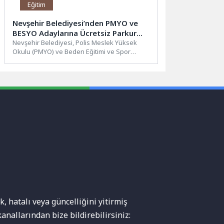
Eğitim
Nevşehir Belediyesi’nden PMYO ve
BESYO Adaylarına Ücretsiz Parkur
Kursu
Nevşehir Belediyesi, Polis Meslek Yüksek
Okulu (PMYO) ve Beden Eğitimi ve Spor
Yüksek Okulu (BESYO)...
, hatalı veya güncelliğini yitirmiş
anallarından bize bildirebilirsiniz: