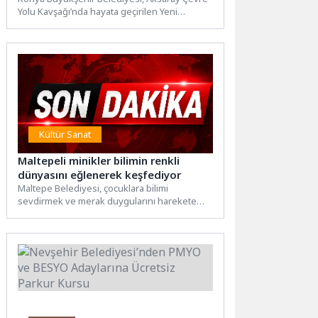
Yolu Kavşağı’nda hayata geçirilen Yeni
Yapıyoruz”
Kamyon Garajı’nda ağır tonajlı araçların...
Kültür Sanat
Maltepeli minikler bilimin renkli
dünyasını eğlenerek keşfediyor
Maltepe Belediyesi, çocuklara bilimi
sevdirmek ve merak duygularını harekete
geçirmek amacıyla eğlenceli bilim
etkinliklerine bir...