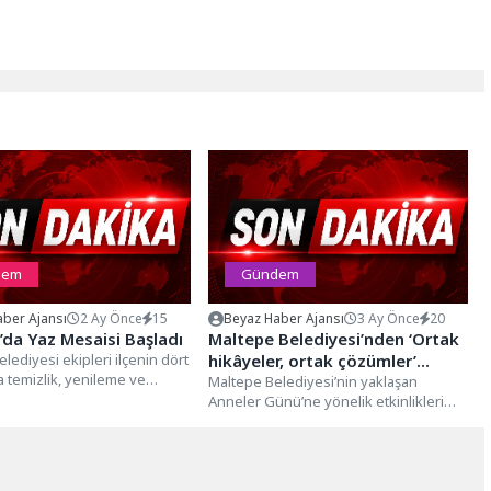
dem
Gündem
ber Ajansı
2 Ay Önce
15
Beyaz Haber Ajansı
3 Ay Önce
20
da Yaz Mesaisi Başladı
Maltepe Belediyesi’nden ‘Ortak
lediyesi ekipleri ilçenin dört
hikâyeler, ortak çözümler’
a temizlik, yenileme ve
paneli
Maltepe Belediyesi’nin yaklaşan
lışmalarına hız
Anneler Günü’ne yönelik etkinlikleri
daşların yaz...
kapsamında düzenlediği “Ortak
Hikâyeler, Ortak Çözümler” isimli
panelde...