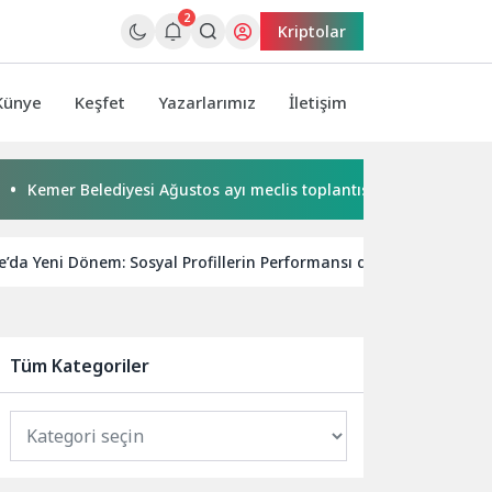
2
Kriptolar
Künye
Keşfet
Yazarlarımız
İletişim
er Belediyesi Ağustos ayı meclis toplantısı yapıldı
Başkan 
e’da Yeni Dönem: Sosyal Profillerin Performansı da SEO Gündemin
Tüm Kategoriler