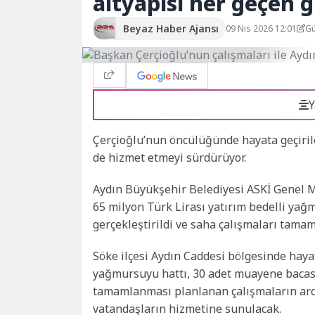
altyapısı her geçen 
Beyaz Haber Ajansı
09 Nis 2026 12:01
Gü
Y
Çerçioğlu’nun öncülüğünde hayata geçiril
de hizmet etmeyi sürdürüyor.
Aydın Büyükşehir Belediyesi ASKİ Genel M
65 milyon Türk Lirası yatırım bedelli yağ
gerçekleştirildi ve saha çalışmaları tamam
Söke ilçesi Aydın Caddesi bölgesinde hay
yağmursuyu hattı, 30 adet muayene bacası 
tamamlanması planlanan çalışmaların ardı
vatandaşların hizmetine sunulacak.