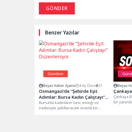
GÖNDER
Benzer Yazılar
Gündem
Gün
Beyaz Haber Ajansı
4 Ay Önce
21
Beyaz Ha
Osmangazi’de “Şehirde Eşit
Çankaya’
Adımlar: Bursa Kadın Çalıştayı”
Çankaya Be
bir yanınd
Düzenleniyor
Bursa’da kadınların sesi, emeği ve
ilaçlama ça
iradesiyle şekillenecek önemli bir
verdi.Vatan
buluşma için geri sayım başladı.
Osmangazi...