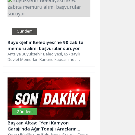
Gündem
Büyükşehir Belediyesi’ne 90 zabıta
memuru alımı başvurular sürüyor
Antalya Büyükşehir Belediyesi, 657 sayılı
Devlet Memurları Kanunu kapsamında
istihdam edilmek üzere açıktan atama
yoluyla...
Gündem
Başkan Altay: “Yeni Kamyon
Garajı’nda Ağır Tonajlı Araçların
Kullanımına Uygun Asfalt Çalışması
Konya Büyükşehir Belediyesi, Aksaray Çevre