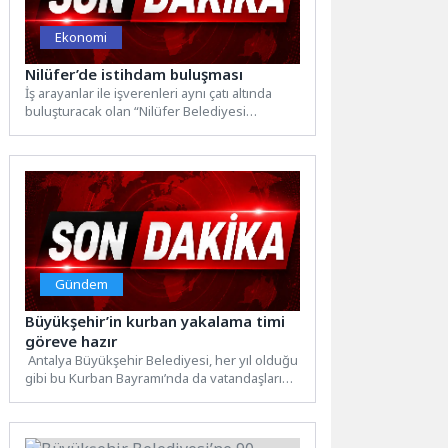
Ekonomi
Nilüfer’de istihdam buluşması
İş arayanlar ile işverenleri aynı çatı altında
buluşturacak olan “Nilüfer Belediyesi
İstihdam Buluşması”, 27 Haziran...
Gündem
Büyükşehir’in kurban yakalama timi
göreve hazır
Antalya Büyükşehir Belediyesi, her yıl olduğu
gibi bu Kurban Bayramı’nda da vatandaşların
kaçan kurbanlıklarının yakalamalarına...