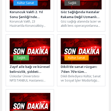
Kültür Sanat
Sağlık
Koruncuk Vakfı 2. Yıl
Göz Sağlığında Hastalar
Sonu Şenliği’nde
Rakama Değil Uzmanlığa
Koruncuk Vakfı, 23
Göz sağlığı alanında lazer ve
Mezuniyet Coşkusunu ve
Bakıyor
Haziran’da Koruncukköy
akıllı lens operasyonlarına
Dayanışmayı Bir Araya
Bolluca’da düzenlediği 2. Yıl
yönelik talep artarken,
Getirdi
Sonu Şenliği’nde Koruncuk
tüketici kararlarının
kızlarının mezuniyet
merkezinde maliyet...
heyecanını...
Sağlık
Kültür Sanat
Zayıf aile bağı ve küresel
Dikili’de sanat rüzgarı:
belirsizlik, şiddeti
7’den 70’e tüm
Üsküdar Üniversitesi
Dikili Belediyesi Kültür, Sanat
artıran ‘güvenlik
kursiyerler yıl sonu
NPİSTANBUL Hastanesi
ve Sosyal İşler Müdürlüğü
erozyonu’na yol açıyor!
coşkusunda buluştu
Psikiyatri Uzmanı Prof. Dr.
tarafından hayata geçirilen
Gül Eryılmaz, dijitalleşme,
Kültür ve Sanat Kursları,...
değişen rol modeller,
zayıflayan...