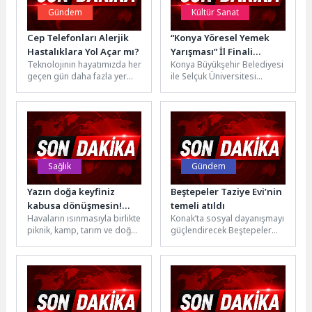
Gündem
Kültür Sanat
Cep Telefonları Alerjik
“Konya Yöresel Yemek
Hastalıklara Yol Açar mı?
Yarışması” İl Finali
Teknolojinin hayatımızda her
Konya Büyükşehir Belediyesi
Etabıyla Tamamlandı
geçen gün daha fazla yer
ile Selçuk Üniversitesi
almasıyla nikele bağlı
tarafından “Konya’nın
alerjilerin önemli sağlık
Sofrasında Yarış Var”
sorunlarına...
mottosuyla düzenlenen
“Konya Yöresel...
Sağlık
Gündem
Yazın doğa keyfiniz
Beştepeler Taziye Evi’nin
kabusa dönüşmesin!
temeli atıldı
Havaların ısınmasıyla birlikte
Konak’ta sosyal dayanışmayı
Keneye dikkat!
piknik, kamp, tarım ve doğa
güçlendirecek Beştepeler
aktiviteleri
Taziye Evi’nin temel atma
yoğunlaşırken, açık alanlarda
töreninde konuşan Başkan
kene tutunmasına bağlı
Mutlu, “Bir Taziye...
olarak Kırım...