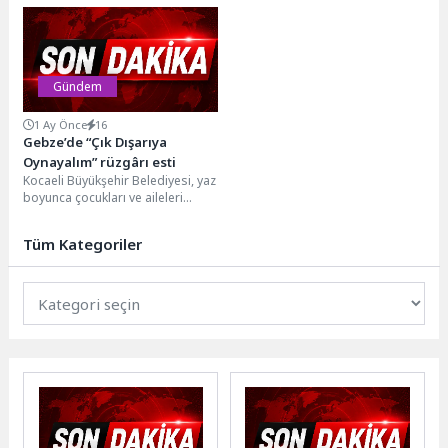
kaynaklarını kirlilik riskinden
kahvaltı salonunda emeklilere
korumayı hedefleyen "Mavi
sağlanan yüzde 30 indirim,
Akdeniz...
emekli...
Gündem
1 Ay Önce
16
Gebze’de “Çık Dışarıya
Oynayalım” rüzgârı esti
Kocaeli Büyükşehir Belediyesi, yaz
boyunca çocukları ve aileleri
buluşturacak “Çık Dışarıya
Oynayalım” etkinliklerinin coşkulu
Tüm Kategoriler
başlangıcını...