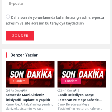
Daha sonraki yorumlarımda kullanılması için adım, e-posta
adresim ve site adresim bu tarayıcıya kaydedilsin.
GÖNDER
Benzer Yazılar
Gündem
Gündem
3 Ay Önce
19
2 Hf. Önce
12
Kemer’de Mavi Akdeniz
Canik Belediyesi Meşe
İnisiyatifi Toplantısı yapıldı
Restoran ve Meşe Kafe’de
Kemer’de, Antalya’nın kıyı şeridini,
Canik Belediyesi Meşe
Emeklilere Yüzde 30 İndirim
deniz ekosistemini ve su
Tesisleri'nin restoran, kafe ve