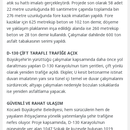
atık su hattı imalatı gerçekleştirdi. Projede son olarak 58 adet
22 metre uzunluğunda 80 santimetre çapında toplamda bin
276 metre uzunluğunda fore kazık imalatları yapıldı. Fore
kazıklar için 625 metreküp beton ve 102 ton demir, döşeme
ve yaklaşım plaklarının inşa edildiği alanda ise 260 metreküp
beton ve 28 ton demir kullanıldı. Çalışmalar dahilinde 600 ton
asfalt tabakasının serimi yapıldı.
D-130 ÇİFT TARAFLI TRAFİĞE AÇIK
Büyükşehir’in yürüttüğü çalışmalar kapsamında daha önce yol
daraltması yapılan D-130 Karayolu’nun tüm şeritleri, çift yönlü
olarak yeniden trafiğe açıldı. Ekipler, U kesit betonarme istinat
duvarı imalatının yanı sıra tünel içi temel ve duvar çalışmalarını
sürdürecek; altyapı çalışmaları nedeniyle bozulan sokaklarda
ise yeniden asfaltlama yapacak.
GÜVENLİ VE RAHAT ULAŞIM
Kocaeli Büyükşehir Belediyesi, hem sürücülerin hem de
yayaların ihtiyaçlarına yönelik yatırımlarıyla şehir trafiğine
nefes oluyor. Proje kapsamında, D-130 Karayolu’nun
güneyinde yer alan 1047 Sokak ile kuzeyde bulunan 1019