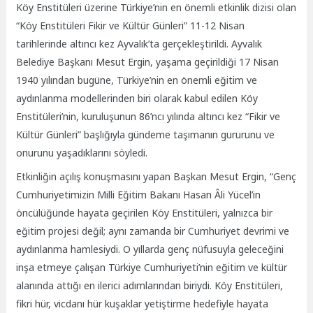
Köy Enstitüleri üzerine Türkiye’nin en önemli etkinlik dizisi olan
“Köy Enstitüleri Fikir ve Kültür Günleri” 11-12 Nisan
tarihlerinde altıncı kez Ayvalık’ta gerçekleştirildi. Ayvalık
Belediye Başkanı Mesut Ergin,
yaşama geçirildiği 17 Nisan
1940 yılından bugüne, Türkiye’nin en önemli eğitim ve
aydınlanma modellerinden biri olarak kabul edilen Köy
Enstitüleri’nin, kuruluşunun 86’ncı yılında altıncı kez “Fikir ve
Kültür Günleri” başlığıyla gündeme taşımanın gururunu ve
onurunu yaşadıklarını söyledi.
Etkinliğin açılış konuşmasını yapan Başkan Mesut Ergin, “Genç
Cumhuriyetimizin Milli Eğitim Bakanı Hasan Âli Yücel’in
öncülüğünde hayata geçirilen Köy Enstitüleri, yalnızca bir
eğitim projesi değil; aynı zamanda bir Cumhuriyet devrimi ve
aydınlanma hamlesiydi. O yıllarda genç nüfusuyla geleceğini
inşa etmeye çalışan Türkiye Cumhuriyeti’nin eğitim ve kültür
alanında attığı en ilerici adımlarından biriydi. Köy Enstitüleri,
fikri hür, vicdanı hür kuşaklar yetiştirme hedefiyle hayata