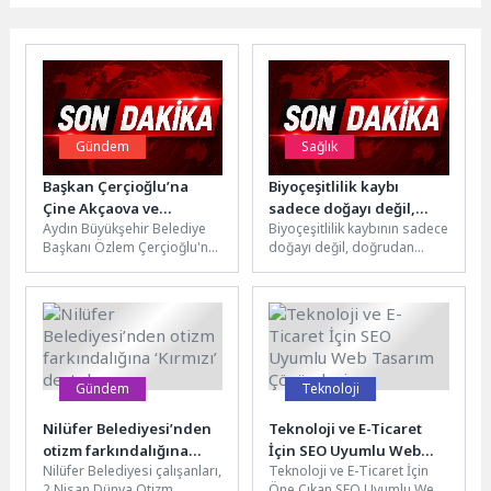
Gündem
Sağlık
Başkan Çerçioğlu’na
Biyoçeşitlilik kaybı
Çine Akçaova ve
sadece doğayı değil,
Aydın Büyükşehir Belediye
Biyoçeşitlilik kaybının sadece
Altınabat Mahallesi
sağlığımızı ve ekonomiyi
Başkanı Özlem Çerçioğlu'na
doğayı değil, doğrudan
Muhtarlarından Ziyaret
tehdit ediyor
Çine ilçesi Akçaova
sağlığımızı ve ekonomimizi
Mahallesi Muhtarı İbrahim
tehdit ettiğini belirten
Baysal ve Altınabat...
İstanbul Atlas Üniversitesi...
Gündem
Teknoloji
Nilüfer Belediyesi’nden
Teknoloji ve E-Ticaret
otizm farkındalığına
İçin SEO Uyumlu Web
Nilüfer Belediyesi çalışanları,
Teknoloji ve E-Ticaret İçin
‘Kırmızı’ destek
Tasarım Çözümleri
2 Nisan Dünya Otizm
Öne Çıkan SEO Uyumlu Web