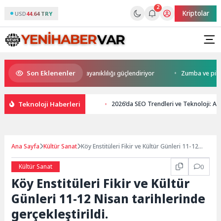
2
Kriptolar
USD
44.64 TRY
Son Eklenenler
 BT alışkanlıkları siber dayanıklılığı güçlendiriyor
Zumba ve pilates d
Teknoloji Haberleri
2026’da SEO Trendleri ve Teknoloji: A
Ana Sayfa
Kültür Sanat
Köy Enstitüleri Fikir ve Kültür Günleri 11-12
Nisan tarihlerinde gerçekleştirildi.
Kültür Sanat
0
Köy Enstitüleri Fikir ve Kültür
Günleri 11-12 Nisan tarihlerinde
gerçekleştirildi.