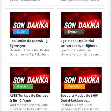
Farkındalık Günü’nde kırmızı
Tasarım Stratejileri Web
giyerek otizmli bireyler ve
tasarımı, teknoloji ve...
aileleri...
Sağlık
Ekonomi
Toplumlar da çaresizliği
Ege Moda Endüstrisi-
öğreniyor!
Üniversite iş birliğinde
Üsküdar Üniversitesi Rektör
Ege Moda Endüstrisi-
yeni dönemin ilk adımı
Danışmanı ve Tıp Fakültesi
Üniversite iş birliğinde yeni
atıldı
Farmakoloji Anabilim Dalı
dönemin ilk adımı atıldı. Kısa
Başkanı Prof. Dr. Tayfun
süre önce Ege Hazır...
Uzbay...
Gündem
Teknoloji
ASEE Türkiye ile Keyless
Bozbora Medya ile 360°
İş Birliği Yaptı
Dijital Reklam ve
Yazılım şirketi Asseco Grup
Bozbora Medya, 2019
Prodüksiyon Hizmetleri
bünyesinde farklı sektörlere
yılında Konya’da kurulan ve