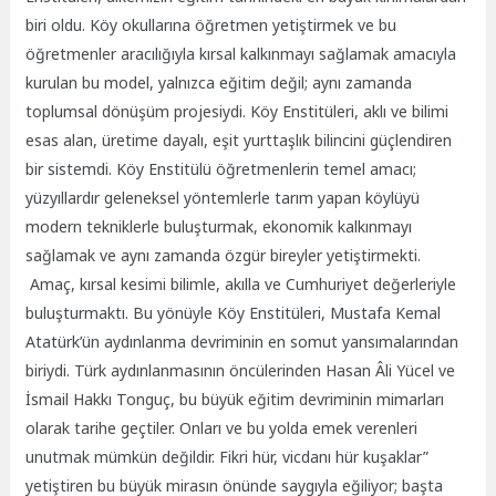
biri oldu. Köy okullarına öğretmen yetiştirmek ve bu
öğretmenler aracılığıyla kırsal kalkınmayı sağlamak amacıyla
kurulan bu model, yalnızca eğitim değil; aynı zamanda
toplumsal dönüşüm projesiydi. Köy Enstitüleri, aklı ve bilimi
esas alan, üretime dayalı, eşit yurttaşlık bilincini güçlendiren
bir sistemdi. Köy Enstitülü öğretmenlerin temel amacı;
yüzyıllardır geleneksel yöntemlerle tarım yapan köylüyü
modern tekniklerle buluşturmak, ekonomik kalkınmayı
sağlamak ve aynı zamanda özgür bireyler yetiştirmekti.
Amaç, kırsal kesimi bilimle, akılla ve Cumhuriyet değerleriyle
buluşturmaktı. Bu yönüyle Köy Enstitüleri, Mustafa Kemal
Atatürk’ün aydınlanma devriminin en somut yansımalarından
biriydi. Türk aydınlanmasının öncülerinden Hasan Âli Yücel ve
İsmail Hakkı Tonguç, bu büyük eğitim devriminin mimarları
olarak tarihe geçtiler. Onları ve bu yolda emek verenleri
unutmak mümkün değildir. Fikri hür, vicdanı hür kuşaklar”
yetiştiren bu büyük mirasın önünde saygıyla eğiliyor; başta