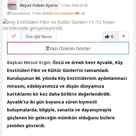
Beyaz Haber Ajansı
13 Nis 2026 07:36
Güncelleme: 13 Nis 2026
20 Görüntüleme
5 dk.
0
Yazı Özetini Göster
Başkan Mesut Ergin:
Öncü ve örnek kent Ayvalık, Köy
Enstitüleri Fikir ve Kültür Günleri’ni tamamladı.
Kuruluşunun 86. yılında Köy Enstitülerinin aydınlanmacı
mirasını, edebiyatımıza ve düşün dünyamıza
kattıklarını bir kez daha birlikte değerlendirdik.
Ayvalık’ta iki gün boyunca süren kıymetli
buluşmalarda; bilgiyle, sanatla ve dayanışmayla
güçlenen bir geleceğin mümkün olduğunu bizlere
yeniden gösterdi.