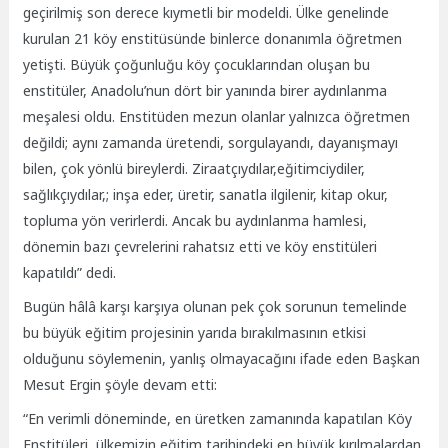
geçirilmiş son derece kıymetli bir modeldi. Ülke genelinde
kurulan 21 köy enstitüsünde binlerce donanımla öğretmen
yetişti. Büyük çoğunluğu köy çocuklarından oluşan bu
enstitüler, Anadolu’nun dört bir yanında birer aydınlanma
meşalesi oldu. Enstitüden mezun olanlar yalnızca öğretmen
değildi; aynı zamanda üretendi, sorgulayandı, dayanışmayı
bilen, çok yönlü bireylerdi. Ziraatçıydılar,eğitimciydiler,
sağlıkçıydılar,; inşa eder, üretir, sanatla ilgilenir, kitap okur,
topluma yön verirlerdi. Ancak bu aydınlanma hamlesi,
dönemin bazı çevrelerini rahatsız etti ve köy enstitüleri
kapatıldı” dedi.
Bugün hâlâ karşı karşıya olunan pek çok sorunun temelinde
bu büyük eğitim projesinin yarıda bırakılmasının etkisi
olduğunu söylemenin, yanlış olmayacağını ifade eden Başkan
Mesut Ergin şöyle devam etti:
“En verimli döneminde, en üretken zamanında kapatılan Köy
Enstitüleri, ülkemizin eğitim tarihindeki en büyük kırılmalardan