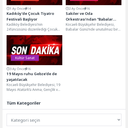
1 Ay Önce
14
2 Ay Önce
16
Kadıköy’de Çocuk Tiyatro
Sakiler ve Oda
Festivali Başlıyor
Orkestrası’ndan “Babalar
Kadıköy Belediyesi’nin
Kocaeli Büyükşehir Belediyesi,
Günü” konseri
24’üncüsünü düzenlediği Çocuk
Babalar Günü’nde unutulmaz bir
Tiyatro Festivali 26 Haziran’da
organizasyona imza atacak. Oda
başlıyor. Festivalde 10 Temmuz’a
Orkestrası ve Sakiler Grubu,...
kadar her...
Kültür Sanat
3 Ay Önce
16
19 Mayıs ruhu Gebze’de de
yaşatılacak
Kocaeli Büyükşehir Belediyesi, 19
Mayıs Atatürk’ü Anma, Gençlik ve
Spor Bayramı’nı 3 güne yayılan
dopdolu...
Tüm Kategoriler