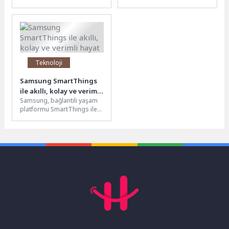
sunduğu çözümlerle ve 360
markalara kapsamlı dijital
derece sahtekarlık önleme
çözümler sunan bir reklam
üzerine...
ajansıdır....
Teknoloji
Samsung SmartThings
ile akıllı, kolay ve verimli
Samsung, bağlantılı yaşam
hayat
platformu SmartThings ile
yapay zeka destekli yaşam
vizyonunu bir adım ileri
taşıyor....