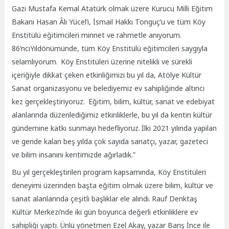
Gazi Mustafa Kemal Atatürk olmak üzere Kurucu Milli Eğitim
Bakanı Hasan Âli Yücel’i, İsmail Hakkı Tonguç’u ve tüm Köy
Enstitülü eğitimcileri minnet ve rahmetle anıyorum.
86’ncıYıldönümünde, tüm Köy Enstitülü eğitimcileri saygıyla
selamlıyorum.
Köy Enstitüleri üzerine nitelikli ve sürekli
içeriğiyle dikkat çeken etkinliğimizi bu yıl da, Atölye Kültür
Sanat organizasyonu ve belediyemiz ev sahipliğinde altıncı
kez gerçekleştiriyoruz.
Eğitim, bilim, kültür, sanat ve edebiyat
alanlarında düzenlediğimiz etkinliklerle, bu yıl da kentin kültür
gündemine katkı sunmayı hedefliyoruz.
İlki 2021 yılında yapılan
ve geride kalan beş yılda çok sayıda sanatçı, yazar, gazeteci
ve bilim insanını kentimizde ağırladık.”
Bu yıl gerçekleştirilen program kapsamında, Köy Enstitüleri
deneyimi üzerinden başta eğitim olmak üzere bilim, kültür ve
sanat alanlarında çeşitli başlıklar ele alındı.
Rauf Denktaş
Kültür Merkezi’nde iki gün boyunca değerli etkinliklere ev
sahipliği yaptı. Ünlü yönetmen Ezel Akay, yazar Barış İnce ile