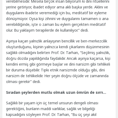
verebilmesidir. Mesela birçok insan biliyorum ki dini ritüellerini
yerine getiriyor, ibadet ediyor ama aklı başka yerde. Aklını ve
duygularını ibadete veremediği için bu, meditatif bir eyleme
dönüşmüyor. Oysa kişi zihnini ve duygularını tamamen o ana
verebildiğinde, işte o zaman bu eylem gerçekten meditatif
olur. Bu yaklaşım terapilerde de kullanılıyor.” dedi.
Aşırıya kaçan yalnızlık anlayışının bencillik ve ben-merkezcilik
oluşturduğunu, kişinin yalnızca kendi çıkarlarını düşünmesinin
sağlıklı olmadığını belirten Prof. Dr. Tarhan, “Seçilmiş yalnızlık,
doğru dozda yapıldığında faydalıdır. Ancak aşırıya kaçarsa, kişi
kendini ermiş gibi görmeye başlar ve dini narsizm gibi tehlikeli
bir duruma düşebilir. Tıpkı etnik narsizmde olduğu gibi, dini
narsizm de tehlikelidir. Her şeyin doğru ölçüde ve zamanında
olması gerekir” dedi.
Sıradan şeylerden mutlu olmak uzun ömrün de sırrı…
Sağlıklı bir yaşam için üç temel unsurun dengeli olması
gerektiğini, bunların maddi varlıklar, sağlık ve bilgeliği
kapsadığını söyleyen Prof. Dr. Tarhan, “Bu üç şeyi akıl