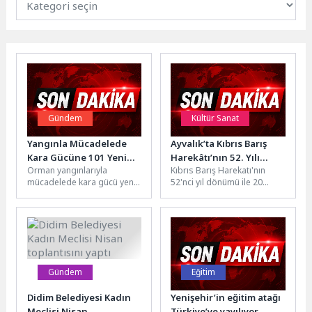
Gündem
Kültür Sanat
Yangınla Mücadelede
Ayvalık’ta Kıbrıs Barış
Kara Gücüne 101 Yeni
Harekâtı’nın 52. Yılı
Orman yangınlarıyla
Kıbrıs Barış Harekatı'nın
Araç Eklendi
Gururla Anıldı
mücadelede kara gücü yeni
52'nci yıl dönümü ile 20
araçlarla büyüyor. Tarım ve
Temmuz Barış ve Özgürlük
Orman Bakanlığı Orman
Bayramı dolayısıyla Ayvalık...
Genel Müdürlüğü...
Gündem
Eğitim
Didim Belediyesi Kadın
Yenişehir’in eğitim atağı
Meclisi Nisan
Türkiye’ye yayılıyor