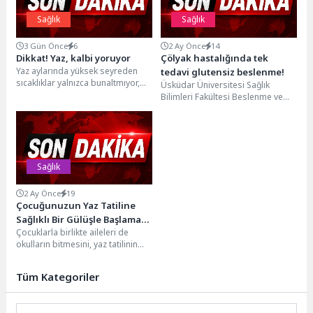
Sağlık
Sağlık
3 Gün Önce
6
2 Ay Önce
14
Dikkat! Yaz, kalbi yoruyor
Çölyak hastalığında tek
Yaz aylarında yüksek seyreden
tedavi glutensiz beslenme!
sıcaklıklar yalnızca bunaltmıyor,
Üsküdar Üniversitesi Sağlık
kalbin daha fazla çalışmasına da
Bilimleri Fakültesi Beslenme ve
neden oluyor. Çünkü...
Diyetetik Bölümünden Arş. Gör. Dr.
Hatice Çolak Çetinkaya,...
Sağlık
2 Ay Önce
19
Çocuğunuzun Yaz Tatiline
Sağlıklı Bir Gülüşle Başlaması
Çocuklarla birlikte aileleri de
İçin 5 Öneri
okulların bitmesini, yaz tatilinin
başlamasını heyecanla bekliyor.
Ancak bu bekleyişte konforlu...
Tüm Kategoriler