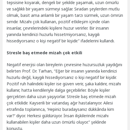
tepsisine koyarak, dengeli bir şekilde yaşamak, uzun ömürlü
ve sağlıklı bir yaşam sürmeyi sağlar. Sıradan şeylerden mutlu
olmak, basit ama anlamlı bir yaşam tarzı sürmek, uzun ömrün
sırrıdır. Mizahı çok kullanan, pozitif etkileşim içinde olan
insanlar, çevrelerindeki kişilere huzur verirler. Bir insanın
yanında kendinizi huzurlu hissetmiyorsanız, kaygılı
hissediyorsanız o kişi negatif bir kişidir.” ifadelerini kullandı.
Stresle baş etmede mizah çok etkili
Negatif enerjisi olan bireylerin çevresine huzursuzluk yaydığını
belirten Prof. Dr. Tarhan, “Eğer bir insanın yanında kendinizi
huzurlu değil, kaygılı hissediyorsanız o kişi negatif bir kişidir.
Pozitif ruh halindeki kişiler ise güven verir, şaka kaldırır, mizahı
kullanır, hatta kendileriyle dalga geçebilirler. Böyle kişiler
gerçekten daha uzun yaşıyorlar. Stresle baş etmede mizah
çok etkilidir. Kayserili bir vatandaş ağır hastalanıyor. Ailesi
etrafında toplanınca, ‘Hepiniz buradaysanız dükkânda kim
var?’ diyor. Herkesi güldürüyor. İnsan ilişkilerinde mizahı
kullanabilen kişiler daha uzun ömürlü oluyor.” şeklinde
konuştu.