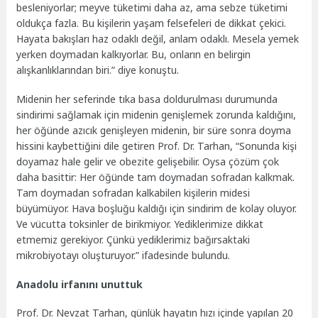
besleniyorlar; meyve tüketimi daha az, ama sebze tüketimi
oldukça fazla. Bu kişilerin yaşam felsefeleri de dikkat çekici.
Hayata bakışları haz odaklı değil, anlam odaklı. Mesela yemek
yerken doymadan kalkıyorlar. Bu, onların en belirgin
alışkanlıklarından biri.” diye konuştu.
Midenin her seferinde tıka basa doldurulması durumunda
sindirimi sağlamak için midenin genişlemek zorunda kaldığını,
her öğünde azıcık genişleyen midenin, bir süre sonra doyma
hissini kaybettiğini dile getiren Prof. Dr. Tarhan, “Sonunda kişi
doyamaz hale gelir ve obezite gelişebilir. Oysa çözüm çok
daha basittir: Her öğünde tam doymadan sofradan kalkmak.
Tam doymadan sofradan kalkabilen kişilerin midesi
büyümüyor. Hava boşluğu kaldığı için sindirim de kolay oluyor.
Ve vücutta toksinler de birikmiyor. Yediklerimize dikkat
etmemiz gerekiyor. Çünkü yediklerimiz bağırsaktaki
mikrobiyotayı oluşturuyor.” ifadesinde bulundu.
Anadolu irfanını unuttuk
Prof. Dr. Nevzat Tarhan, günlük hayatın hızı içinde yapılan 20