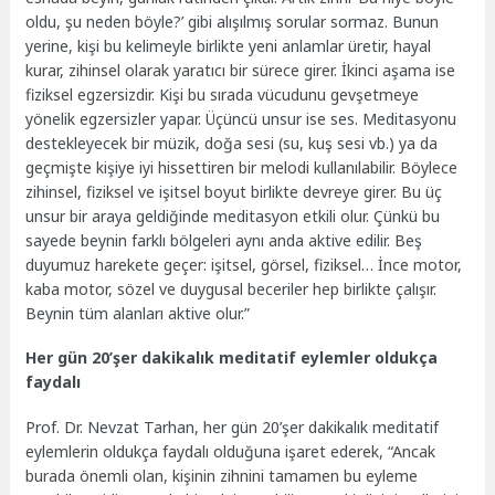
oldu, şu neden böyle?’ gibi alışılmış sorular sormaz. Bunun
yerine, kişi bu kelimeyle birlikte yeni anlamlar üretir, hayal
kurar, zihinsel olarak yaratıcı bir sürece girer. İkinci aşama ise
fiziksel egzersizdir. Kişi bu sırada vücudunu gevşetmeye
yönelik egzersizler yapar. Üçüncü unsur ise ses. Meditasyonu
destekleyecek bir müzik, doğa sesi (su, kuş sesi vb.) ya da
geçmişte kişiye iyi hissettiren bir melodi kullanılabilir. Böylece
zihinsel, fiziksel ve işitsel boyut birlikte devreye girer. Bu üç
unsur bir araya geldiğinde meditasyon etkili olur. Çünkü bu
sayede beynin farklı bölgeleri aynı anda aktive edilir. Beş
duyumuz harekete geçer: işitsel, görsel, fiziksel… İnce motor,
kaba motor, sözel ve duygusal beceriler hep birlikte çalışır.
Beynin tüm alanları aktive olur.”
Her gün 20’şer dakikalık meditatif eylemler oldukça
faydalı
Prof. Dr. Nevzat Tarhan, her gün 20’şer dakikalık meditatif
eylemlerin oldukça faydalı olduğuna işaret ederek, “Ancak
burada önemli olan, kişinin zihnini tamamen bu eyleme