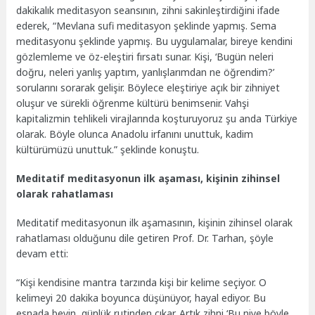
dakikalık meditasyon seansının, zihni sakinleştirdiğini ifade
ederek, “Mevlana sufi meditasyon şeklinde yapmış. Sema
meditasyonu şeklinde yapmış. Bu uygulamalar, bireye kendini
gözlemleme ve öz-eleştiri fırsatı sunar. Kişi, ‘Bugün neleri
doğru, neleri yanlış yaptım, yanlışlarımdan ne öğrendim?’
sorularını sorarak gelişir. Böylece eleştiriye açık bir zihniyet
oluşur ve sürekli öğrenme kültürü benimsenir. Vahşi
kapitalizmin tehlikeli virajlarında koşturuyoruz şu anda Türkiye
olarak. Böyle olunca Anadolu irfanını unuttuk, kadim
kültürümüzü unuttuk.” şeklinde konuştu.
Meditatif meditasyonun ilk aşaması, kişinin zihinsel
olarak rahatlaması
Meditatif meditasyonun ilk aşamasının, kişinin zihinsel olarak
rahatlaması olduğunu dile getiren Prof. Dr. Tarhan, şöyle
devam etti:
“Kişi kendisine mantra tarzında kişi bir kelime seçiyor. O
kelimeyi 20 dakika boyunca düşünüyor, hayal ediyor. Bu
esnada beyin, günlük rutinden çıkar. Artık zihni ‘Bu niye böyle