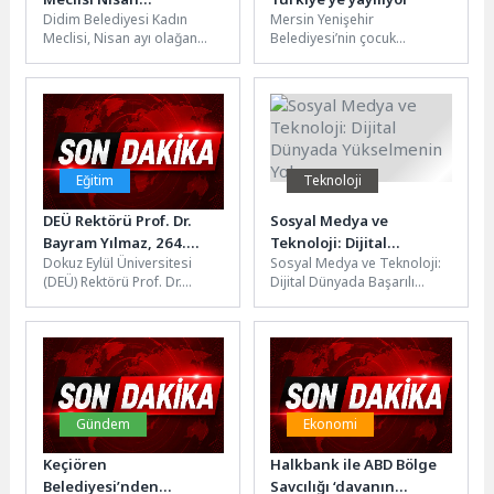
Didim Belediyesi Kadın
Mersin Yenişehir
toplantısını yaptı
Meclisi, Nisan ayı olağan
Belediyesi’nin çocuk
toplantısını yoğun katılımla
gelişiminde devrim yaratan
gerçekleştirdi. Didim Kadın
Beceri Temelli Eğitim Modeli
ve Aile...
(BETEM), Artvin Hopa’ya
taşınıyor....
Eğitim
Teknoloji
DEÜ Rektörü Prof. Dr.
Sosyal Medya ve
Bayram Yılmaz, 264.
Teknoloji: Dijital
Dokuz Eylül Üniversitesi
Sosyal Medya ve Teknoloji:
Üniversitelerarası Kurul
Dünyada Yükselmenin
(DEÜ) Rektörü Prof. Dr.
Dijital Dünyada Başarılı
Toplantısı’na Katıldı
Yolu
Bayram Yılmaz,
Olmanın İpuçları Sosyal
Yükseköğretim Kurulu (YÖK)
medya ve teknoloji,
Başkanlığında
günümüzün dijital...
gerçekleştirilen 264....
Gündem
Ekonomi
Keçiören
Halkbank ile ABD Bölge
Belediyesi’nden
Savcılığı ‘davanın