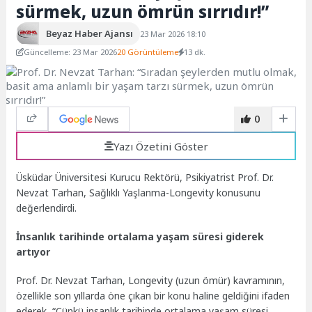
sürmek, uzun ömrün sırrıdır!”
Beyaz Haber Ajansı
23 Mar 2026 18:10
Güncelleme: 23 Mar 2026
20 Görüntüleme
13 dk.
0
Yazı Özetini Göster
Üsküdar Üniversitesi Kurucu Rektörü, Psikiyatrist Prof. Dr.
Nevzat Tarhan, Sağlıklı Yaşlanma-Longevity konusunu
değerlendirdi.
İnsanlık tarihinde ortalama yaşam süresi giderek
artıyor
Prof. Dr. Nevzat Tarhan, Longevity (uzun ömür) kavramının,
özellikle son yıllarda öne çıkan bir konu haline geldiğini ifaden
ederek, “Çünkü insanlık tarihinde ortalama yaşam süresi