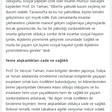
olduğunu, sosyal yapıdan izole olan insanın mutsuz olacağını
kaydeden Prof. Dr. Tarhan, “Elbette yalnızlık bazen seçilmiş bir
durum olabilir. Tasavvufta da bu tür yalnızlıklar, kişinin kendini
geliştirmesi için teşvik edilir. Eski zamanlarda insanlar
çilehanelere çekilerek manevî gelişim sağlamaya çalışmışlardır.
Ancak günümüzde, bu tür bir yalnızlığı sürdürebilmek ve
onunla gelişmek oldukça zordur. Artık insanlar sosyal hayatın
içinde, ilişkilerini yöneterek gelişmek zorundadır. Sağlıklı ve
mutlu bir yaşam için kişinin sosyal hayatın içinde ilişkilerini
yönetebilmesi gerekir.” dedi.
Yeme alışkanlıkları sade ve sağlıklı
Prof. Dr. Nevzat Tarhan, mavi bölgeler denilen Japonya, İtalya
ve Yunan adalarında örneklerine rastlanan bölgelerde yaşayan
insanların ortak bazı özellikleri bulunduğunu, en bilinenlerinden
birinin Japonya’daki Okinawa Adası olduğu olduğunu ve bu
insanların hem uzun yaşadıklarını hem de sağlıklı bir yaşam
sürdürdüklerini anlatarak, “Bir diğer ortak özellikleri de
beslenme biçimleri. Yeme alışkanlıkları oldukça sade ve sağlıklı.
Bitkisel temelli, renkli tabaklara ağırlık veriyorlar. Sebze odaklı