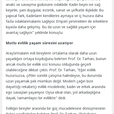
analiz ve savaşma güdüsüne odaklıdır. Kadın beyni ise sağ
beyinle, yani duygular, estetik, sanat ve şefkatle ilişkilidir. Bu
yapısal fark, kadınların kendilerini aşmaya ve iç huzura daha
fazla odaklanmalarını sağlıyor. Empati yetenekleri de erkeklere
kıyasla daha gelişmiş. Bu da uzun ve sağlıklı yaşam için
avantaj sağlıyor.” şeklinde konuştu.
Mutlu evlilik yaşam süresini uzatıyor
Araştırmaların evli bireylerin ortalama olarak daha uzun
yaşadığını ortaya koyduğunu belirten Prof. Dr. Tarhan, bunun
ancak mutlu bir evlilik söz konusu olduğunda geçerli
olabileceğine dikkat çekti. Prof. Dr. Tarhan, “Eğer evlilik
huzursuzsa, çiftler sürekli çatışma halindeyse, bu durumda
uzun yaşamak pek mümkün değil. Modern çağın bize
dayattığı rekabetçi evlilik modelinde, kadın ve erkek arasında
ego savaşları yaşanıyor. Oysa ideal olan, yol arkadaşlığına
dayalı, tamamlayıcı bir evliliktir.” dedi.
Evliliğin bireyler arasında bir güç mücadelesine dönüşmesinin
ilişkiyi zayıflattığını belirten Prof. Dr. Tarhan, “Rekabetçi