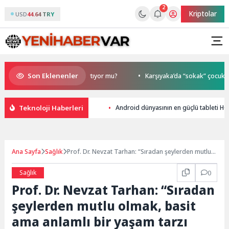
2
Kriptolar
USD
44.64 TRY
Son Eklenenler
tte Kolon Kanseri Riski Artıyor mu?
Karşıyaka’da “sokak” çocukların!
Teknoloji Haberleri
Android dünyasının en güçlü tableti 
Ana Sayfa
Sağlık
Prof. Dr. Nevzat Tarhan: “Sıradan şeylerden mutlu
olmak, basit ama anlamlı bir yaşam tarzı sürmek,
uzun ömrün sırrıdır!”
Sağlık
0
Prof. Dr. Nevzat Tarhan: “Sıradan
şeylerden mutlu olmak, basit
ama anlamlı bir yaşam tarzı