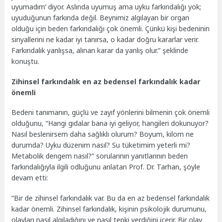
uyumadım’ diyor. Aslında uyumuş ama uyku farkındalığı yok;
uyuduğunun farkında değil. Beynimiz algılayan bir organ
olduğu için beden farkındalığı çok önemli. Çünkü kişi bedeninin
sinyallerini ne kadar iyi tanırsa, o kadar doğru kararlar verir.
Farkındalık yanlışsa, alınan karar da yanlış olur.” şeklinde
konuştu.
Zihinsel farkındalık en az bedensel farkındalık kadar
önemli
Bedeni tanımanın, güçlü ve zayıf yönlerini bilmenin çok önemli
olduğunu, “Hangi gıdalar bana iyi geliyor, hangileri dokunuyor?
Nasıl beslenirsem daha sağlıklı olurum? Boyum, kilom ne
durumda? Uyku düzenim nasıl? Su tüketimim yeterli mi?
Metabolik dengem nasıl?” sorularının yanıtlarının beden
farkındalığıyla ilgili odluğunu anlatan Prof. Dr. Tarhan, şöyle
devam etti:
“Bir de zihinsel farkındalık var. Bu da en az bedensel farkındalık
kadar önemli. Zihinsel farkındalık, kişinin psikolojik durumunu,
olayları nasıl algıladığını ve nasıl tepki verdiğini içerir. Bir olay