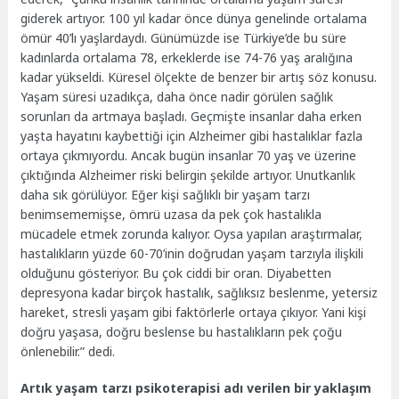
giderek artıyor. 100 yıl kadar önce dünya genelinde ortalama
ömür 40’lı yaşlardaydı. Günümüzde ise Türkiye’de bu süre
kadınlarda ortalama 78, erkeklerde ise 74-76 yaş aralığına
kadar yükseldi. Küresel ölçekte de benzer bir artış söz konusu.
Yaşam süresi uzadıkça, daha önce nadir görülen sağlık
sorunları da artmaya başladı. Geçmişte insanlar daha erken
yaşta hayatını kaybettiği için Alzheimer gibi hastalıklar fazla
ortaya çıkmıyordu. Ancak bugün insanlar 70 yaş ve üzerine
çıktığında Alzheimer riski belirgin şekilde artıyor. Unutkanlık
daha sık görülüyor. Eğer kişi sağlıklı bir yaşam tarzı
benimsememişse, ömrü uzasa da pek çok hastalıkla
mücadele etmek zorunda kalıyor. Oysa yapılan araştırmalar,
hastalıkların yüzde 60-70’inin doğrudan yaşam tarzıyla ilişkili
olduğunu gösteriyor. Bu çok ciddi bir oran. Diyabetten
depresyona kadar birçok hastalık, sağlıksız beslenme, yetersiz
hareket, stresli yaşam gibi faktörlerle ortaya çıkıyor. Yani kişi
doğru yaşasa, doğru beslense bu hastalıkların pek çoğu
önlenebilir.” dedi.
Artık yaşam tarzı psikoterapisi adı verilen bir yaklaşım