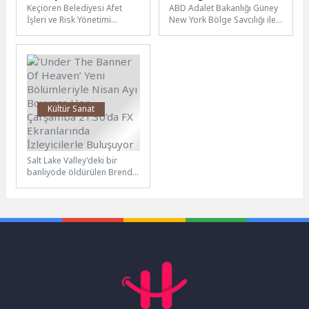
Keçiören Belediyesi Afet
ABD Adalet Bakanlığı Güney
Çocuklara Hayat
düşürülmesi’ için
İşleri ve Risk Yönetimi
New York Bölge Savcılığı ile
Kurtaran Afet Eğitimi
mahkemeye ortak
Müdürlüğü tarafından 23
Halkbank arasında
dilekçe verdi
Nisan haftasında geleceğin
imzalanarak 11 Mart 2026...
büyükleri olan...
Kültür Sanat
‘Under The Banner Of
Heaven’ Yeni
Salt Lake Valley'deki bir
Bölümleriyle Nisan Ayı
banliyöde öldürülen Brenda
Boyunca Her Çarşamba
Wright Lafferty ve kız
21.30’da FX Ekranlarında
bebeklerinin cinayetini
İzleyicilerle Buluşuyor
araştıran Dedektif...