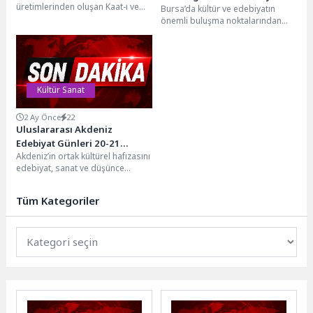
üretimlerinden oluşan Kaat-ı ve
Bursa’da kültür ve edebiyatın
Buluştu
Ebru Sergisi izlenime açıldı.Nilüfer
önemli buluşma noktalarından
Belediyesi’nin düzenlediği sanat
biri olan TÜYAP Bursa Kitap Fuarı,
atölyelerinde...
bu yıl...
Kültür Sanat
2 Ay Önce
22
Uluslararası Akdeniz
Edebiyat Günleri 20-21
Akdeniz’in ortak kültürel hafızasını
Haziran’da Didim’de
edebiyat, sanat ve düşünce
ekseninde buluşturan
Uluslararası Akdeniz Edebiyat
Tüm Kategoriler
Günleri’nin beşincisi,...