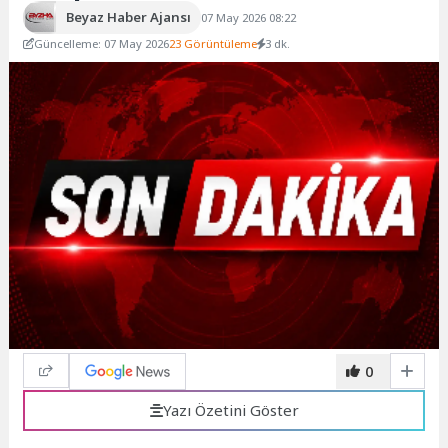
Beyaz Haber Ajansı
07 May 2026 08:22
Güncelleme: 07 May 2026
23 Görüntüleme
3 dk.
0
Yazı Özetini Göster