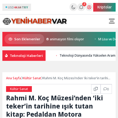
2
Kriptolar
USD
44.64 TRY
Son Eklenenler
 Kral Türkiye’nin ilk IMAX® animasyon filmi oluyor
M Lisa ve Dolu Kade
Teknoloji Haberleri
Teknoloji Dünyasında Yükselen Arama
Ana Sayfa
Kültür Sanat
Rahmi M. Koç Müzesi’nden ‘iki teker’in tarihine
ışık tutan kitap: Pedaldan Motora
Kültür Sanat
0
Rahmi M. Koç Müzesi’nden ‘iki
teker’in tarihine ışık tutan
kitap: Pedaldan Motora