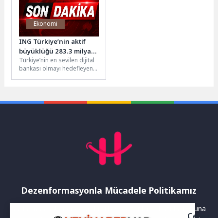
Ekonomi
ING Türkiye’nin aktif
büyüklüğü 283.3 milyar
Türkiye’nin en sevilen dijital
TL’ye ulaştı
bankası olmayı hedefleyen
ING Türkiye, 2026 yılının ilk
çeyreğine ilişkin konsolide...
Dezenformasyonla Mücadele Politikamız
Yayınlanan haberler doğruluk ilkesi gözetilerek hazırlanır. Buna
Çerez