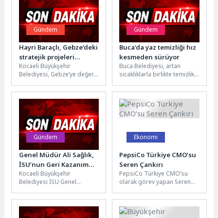
Gündem
Gündem
Hayri Baraçlı, Gebze’deki
Buca’da yaz temizliği hız
stratejik projeleri
kesmeden sürüyor
Kocaeli Büyükşehir
Buca Belediyesi, artan
yerinde inceledi
Belediyesi, Gebze’ye değer
sıcaklıklarla birlikte temizlik
katacak ulaşım, üstyapı ve
çalışmalarını ilçe genelinde
sosyal yaşam projelerini
yoğunlaştırdı. 47 mahallede
aralıksız sürdürüyor. Kentin...
çalışmaların büyük bir...
Gündem
Ekonomi
Genel Müdür Ali Sağlık,
PepsiCo Türkiye CMO’su
İSU’nun Geri Kazanım
Seren Çankırı
Kocaeli Büyükşehir
PepsiCo Türkiye CMO’su
Suyu Başarısını
Belediyesi İSU Genel
olarak görev yapan Seren
Uluslararası Forumda
Müdürü Ali Sağlık, Türkiye Su
Çankırı, 1 Mayıs itibarıyla
Anlattı
Enstitüsü (SUEN) tarafından
PepsiCo Birleşik Krallık ve...
düzenlenen 5....