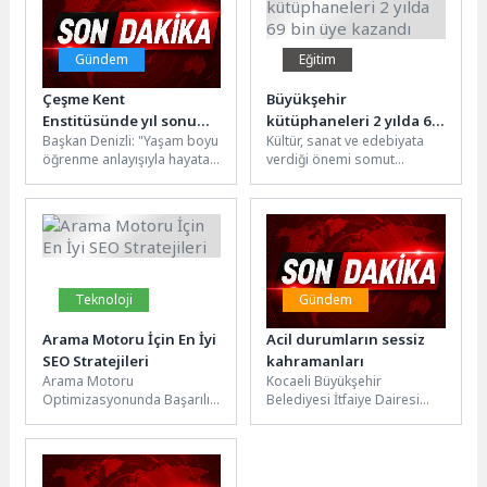
Gündem
Eğitim
Çeşme Kent
Büyükşehir
Enstitüsünde yıl sonu
kütüphaneleri 2 yılda 69
Başkan Denizli: "Yaşam boyu
Kültür, sanat ve edebiyata
heyecanı
bin üye kazandı
öğrenme anlayışıyla hayata
verdiği önemi somut
geçirdiğimiz Kent
yatırımlarla güçlendiren
Enstitümüz, bu yıl 1100
Kocaeli Büyükşehir
komşumuza eğitim...
Belediyesi, özellikle 2024
yılından...
Teknoloji
Gündem
Arama Motoru İçin En İyi
Acil durumların sessiz
SEO Stratejileri
kahramanları
Arama Motoru
Kocaeli Büyükşehir
Optimizasyonunda Başarılı
Belediyesi İtfaiye Dairesi
SEO Stratejileri Arama
Başkanlığı, Türkiye’nin en
motoru optimizasyonu
hızlı ve en verimli itfaiye
(SEO), web sitenizin arama
teşkilatlarından biri...
motorlarında daha...