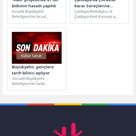
bitkinin hasadı yapıldı
Karar Süreçlerine
Kocaeli Büyükşehir
Çankaya Belediyesi ve
Katılıyor
Belediyesi’nin kırsal
Çankaya Kent Konseyi iş
kalkınma vizyonu
birliğiyle hayata geçirilen
doğrultusunda hayata
Çocuk Meclisi, çocukların
geçirdiği Tıbbi ve Aromatik
yerel karar...
Bitki Yetiştiriciliği Projesi...
Kültür Sanat
Büyükşehir, gençlere
tarih bilinci aşılıyor
Kocaeli Büyükşehir
Belediyesi’nin farklı
temalarda düzenlediği “Milli
İrade Sohbetleri”, gençleri
tarih ve kültürle
buluşturmaya devam...