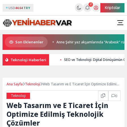
2
Kriptolar
USD
44.64 TRY
Son Eklenenler
r sahiplerini buldu
Anne Şehir yaz akşamlarında “Arabesk” rüzgârı es
Teknoloji Haberleri
SEO ve Teknoloji: Dijital Dönüşümün G
Ana Sayfa
Teknoloji
Web Tasarım ve E Ticaret İçin Optimize Edilmiş
Teknolojik Çözümler
Teknoloji
0
Web Tasarım ve E Ticaret İçin
Optimize Edilmiş Teknolojik
Çözümler