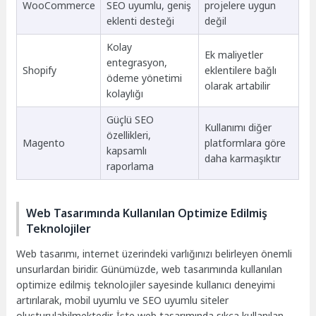
WooCommerce
SEO uyumlu, geniş
projelere uygun
eklenti desteği
değil
Kolay
Ek maliyetler
entegrasyon,
Shopify
eklentilere bağlı
ödeme yönetimi
olarak artabilir
kolaylığı
Güçlü SEO
Kullanımı diğer
özellikleri,
Magento
platformlara göre
kapsamlı
daha karmaşıktır
raporlama
Web Tasarımında Kullanılan Optimize Edilmiş
Teknolojiler
Web tasarımı, internet üzerindeki varlığınızı belirleyen önemli
unsurlardan biridir. Günümüzde, web tasarımında kullanılan
optimize edilmiş teknolojiler sayesinde kullanıcı deneyimi
artırılarak, mobil uyumlu ve SEO uyumlu siteler
oluşturulabilmektedir. İşte web tasarımında sıkça kullanılan