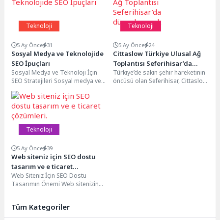
Teknoloji
Teknoloji
5 Ay Önce
31
5 Ay Önce
24
Sosyal Medya ve Teknolojide
Cittaslow Türkiye Ulusal Ağ
SEO İpuçları
Toplantısı Seferihisar’da
Sosyal Medya ve Teknoloji İçin
Türkiye’de sakin şehir hareketinin
düzenlenecek
SEO Stratejileri Sosyal medya ve
öncüsü olan Seferihisar, Cittaslow
teknolojinin hızla geliştiği
Türkiye Ulusal Ağ Toplantısı’na ev
günümüzde, dijital...
sahipliği yapmaya...
Teknoloji
5 Ay Önce
39
Web siteniz için SEO dostu
tasarım ve e ticaret
Web Siteniz İçin SEO Dostu
çözümleri.
Tasarımın Önemi Web sitenizin
tasarımı, arama motoru
optimizasyonu (SEO) açısından...
Tüm Kategoriler