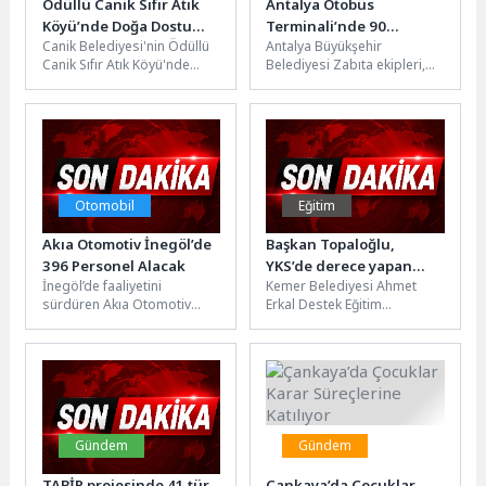
Ödüllü Canik Sıfır Atık
Antalya Otobüs
Köyü’nde Doğa Dostu
Terminali’nde 90
Canik Belediyesi'nin Ödüllü
Antalya Büyükşehir
Nesiller Yetişiyor
kilogram kerevit
Canik Sıfır Atık Köyü'nde
Belediyesi Zabıta ekipleri,
yakalandı
gençler sıfır atık bilinci
insan sağlığını tehdit eden
kazanıyor, doğa ve çevre...
gıda taşımacılığına yönelik
denetimlerine devam
ediyor....
Otomobil
Eğitim
Akıa Otomotiv İnegöl’de
Başkan Topaloğlu,
396 Personel Alacak
YKS’de derece yapan
İnegöl’de faaliyetini
Kemer Belediyesi Ahmet
öğrencileri ağırladı
sürdüren Akıa Otomotiv
Erkal Destek Eğitim
firması, iş arayanları ve
Kursu’nun 2026
işverenleri buluşturan İnegöl
Yükseköğretim Kurumları
Belediyesi Kariyer ve...
Sınavı (YKS) sonuçlarında
elde ettiği...
Gündem
Gündem
TABİP projesinde 41 tür
Çankaya’da Çocuklar