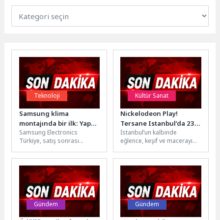
Teknoloji
Kültür Sanat
Samsung klima
Nickelodeon Play!
montajında bir ilk: Yapay
Tersane Istanbul’da 23
Samsung Electronics
İstanbul’un kalbinde
zekâ desteği ile kurulum
Nisan Coşkusu Dört Gün
Türkiye, satış sonrası
eğlence, keşif ve macerayı
Boyunca Sürecek
hizmetlerde kaliteyi ve
bir araya getiren
müşteri deneyimini ileri
Nickelodeon Play! Tersane
taşıyan faaliyetleriyle
Istanbul, 23 Nisan...
sektörde dikkat...
Gündem
Gündem