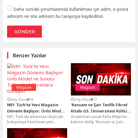
Daha sonraki yorumlarımda kullanılması için adım, e-posta
adresim ve site adresim bu tarayıcıya kaydedilsin.
GÖNDER
Benzer Yazılar
Magazin
Magazin
4 Ay Önce
18
3 Ay Önce
17
NR1 Türk’te Yeni Magazin
‘Ressam ve Şair Tevfik Fikret’
Dönemi Başlıyor: Ünlü Model
Kitabı GS. Üniversitesi Kültür
NR1 Türk ekranlarında izleyiciyle
Araştırmacı-yazar Reha Bilge’nin
ve Sunucu Tuğçe Aral
ve Sanat Merkezindeki
buluşmaya hazırlanan yeni
kaleme aldığı “Ressam ve Şair
Ekranlara Dönüyor
Galatasaray Müzesi’nde
magazin programının sunucusu
Tevfik Fikret” adlı kitabın
Tanıtıldı
ünlü model ve sunucu Tuğçe...
lansmanı, Galatasaraylılar
Yardımlaşma...