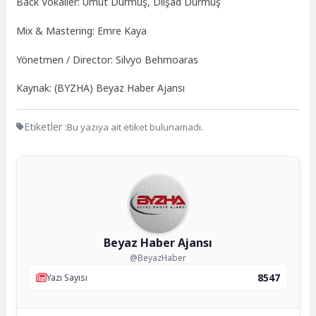
Back Vokaller: Umut Durmuş, Dilşad Durmuş
Mix & Mastering: Emre Kaya
Yönetmen / Director: Silvyo Behmoaras
Kaynak: (BYZHA) Beyaz Haber Ajansı
Etiketler :
Bu yazıya ait etiket bulunamadı.
Beyaz Haber Ajansı
@BeyazHaber
8547
Yazı Sayısı