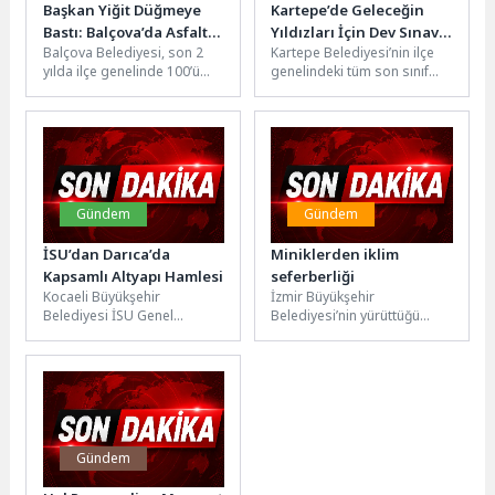
Başkan Yiğit Düğmeye
Kartepe’de Geleceğin
Bastı: Balçova’da Asfalt
Yıldızları İçin Dev Sınav
Balçova Belediyesi, son 2
Kartepe Belediyesi’nin ilçe
Çalışmaları Yeniden Hız
Hamlesi
yılda ilçe genelinde 100’ü
genelindeki tüm son sınıf
Kazandı
aşkın sokağı yenilerken,
öğrencilerini kapsayan dev
asfalt çalışmalarına yeniden
eğitim hamlesi, eş zamanlı
hız...
yapılan...
Gündem
Gündem
İSU’dan Darıca’da
Miniklerden iklim
Kapsamlı Altyapı Hamlesi
seferberliği
Kocaeli Büyükşehir
İzmir Büyükşehir
Belediyesi İSU Genel
Belediyesi’nin yürüttüğü
Müdürlüğü, kentin 12
proje kapsamında 8 okulda
ilçesinde sürdürdüğü altyapı
eğitim alan çocuklar iklim
yatırımlarıyla daha güçlü,
krizine karşı harekete...
modern...
Gündem