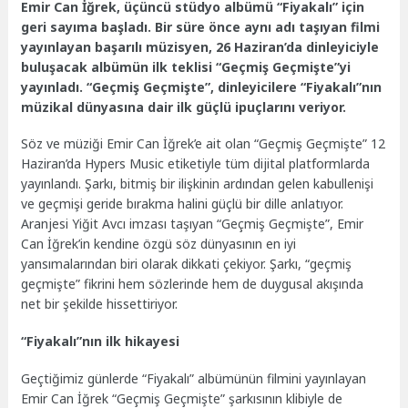
Emir Can İğrek, üçüncü stüdyo albümü “Fiyakalı” için
geri sayıma başladı. Bir süre önce aynı adı taşıyan filmi
yayınlayan başarılı müzisyen, 26 Haziran’da dinleyiciyle
buluşacak albümün ilk teklisi “Geçmiş Geçmişte”yi
yayınladı. “Geçmiş Geçmişte”, dinleyicilere “Fiyakalı”nın
müzikal dünyasına dair ilk güçlü ipuçlarını veriyor.
Söz ve müziği Emir Can İğrek’e ait olan “Geçmiş Geçmişte” 12
Haziran’da Hypers Music etiketiyle tüm dijital platformlarda
yayınlandı. Şarkı, bitmiş bir ilişkinin ardından gelen kabullenişi
ve geçmişi geride bırakma halini güçlü bir dille anlatıyor.
Aranjesi Yiğit Avcı imzası taşıyan “Geçmiş Geçmişte”, Emir
Can İğrek’in kendine özgü söz dünyasının en iyi
yansımalarından biri olarak dikkati çekiyor. Şarkı, “geçmiş
geçmişte” fikrini hem sözlerinde hem de duygusal akışında
net bir şekilde hissettiriyor.
“Fiyakalı”nın ilk hikayesi
Geçtiğimiz günlerde “Fiyakalı” albümünün filmini yayınlayan
Emir Can İğrek “Geçmiş Geçmişte” şarkısının klibiyle de