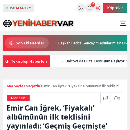
2
Kriptolar
USD
44.64 TRY
Son Eklenenler
Kompozisyon Yarışması
Başkan Hatice Gençay: “Kadınlarımızın Üretim G
Teknoloji Haberleri
Balçova’da Dijital Dönüşüm Başlıyor: Ya
Ana Sayfa
Magazin
Emir Can İğrek, ‘Fiyakalı’ albümünün ilk teklisini
yayınladı: ‘Geçmiş Geçmişte’
Magazin
0
Emir Can İğrek, ‘Fiyakalı’
albümünün ilk teklisini
yayınladı: ‘Geçmiş Geçmişte’