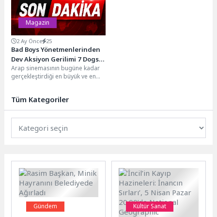
Magazin
2 Ay Önce
25
Bad Boys Yönetmenlerinden
Dev Aksiyon Gerilimi 7 Dogs,
Arap sinemasının bugüne kadar
26 Haziran’da Türkiye’de
gerçekleştirdiği en büyük ve en
sinemalarda
iddialı yapımlardan biri olarak
gösterilen 7 Dogs,...
Tüm Kategoriler
Gündem
Kültür Sanat