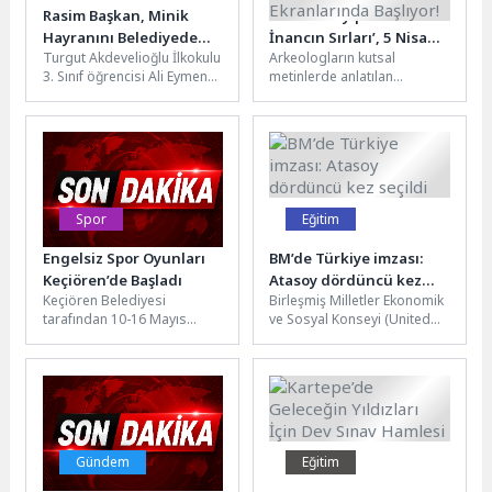
Rasim Başkan, Minik
‘İncil’in Kayıp Hazineleri:
Hayranını Belediyede
İnancın Sırları’, 5 Nisan
Turgut Akdevelioğlu İlkokulu
Arkeologların kutsal
Ağırladı
Pazar 20.00’de National
3. Sınıf öğrencisi Ali Eymen
metinlerde anlatılan
Geographic
Bayraktar, Nevşehir Belediye
şehirleri, medeniyetleri ve
Ekranlarında Başlıyor!
Başkanı Rasim Arı’yı
kayıp hazineleri araştırdığı
makamında...
heyecan dolu bir keşif
yolculuğunu...
Spor
Eğitim
Engelsiz Spor Oyunları
BM’de Türkiye imzası:
Keçiören’de Başladı
Atasoy dördüncü kez
Keçiören Belediyesi
Birleşmiş Milletler Ekonomik
seçildi
tarafından 10-16 Mayıs
ve Sosyal Konseyi (United
Engelliler Haftası dolayısıyla
Nations Economic and
düzenlenen Engelsiz Spor
Social Council) tarafından 8
Oyunları, Taha Akgül Spor
Nisan...
Salonu’nda down...
Gündem
Eğitim