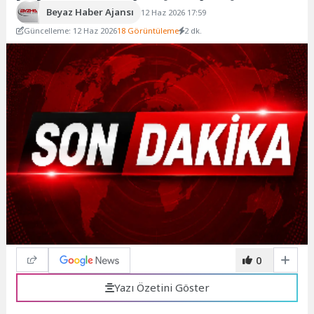
Beyaz Haber Ajansı
12 Haz 2026 17:59
Güncelleme: 12 Haz 2026
18 Görüntüleme
2 dk.
0
Yazı Özetini Göster